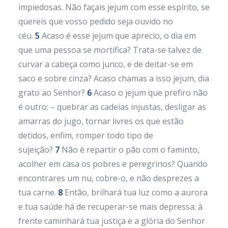
impiedosas. Não façais jejum com esse espírito, se
quereis que vosso pedido seja ouvido no
céu.
5
Acaso é esse jejum que aprecio, o dia em
que uma pessoa se mortifica? Trata-se talvez de
curvar a cabeça como junco, e de deitar-se em
saco e sobre cinza? Acaso chamas a isso jejum, dia
grato ao Senhor?
6
Acaso o jejum que prefiro não
é outro: – quebrar as cadeias injustas, desligar as
amarras do jugo, tornar livres os que estão
detidos, enfim, romper todo tipo de
sujeição?
7
Não é repartir o pão com o faminto,
acolher em casa os pobres e peregrinos? Quando
encontrares um nu, cobre-o, e não desprezes a
tua carne.
8
Então, brilhará tua luz como a aurora
e tua saúde há de recuperar-se mais depressa; à
frente caminhará tua justiça e a glória do Senhor