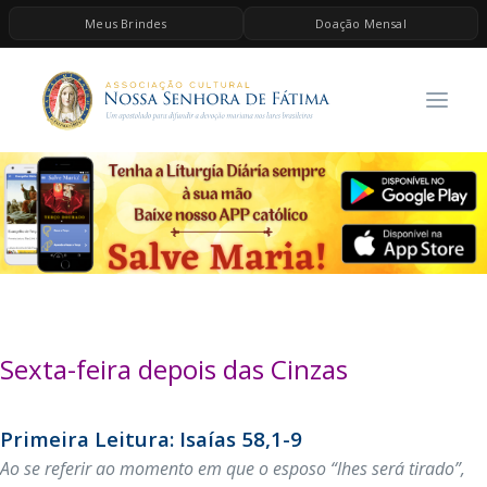
Meus Brindes
Doação Mensal
HOME
A ASSOCIAÇÃO
CONTEÚDOS DE MARIA
ESPIRITUALIDADE
AS MELHORES MÚSICAS CATÓLICAS
BRINDES
QUERO DOAR
Sexta-feira depois das Cinzas
Primeira Leitura: Isaías 58,1-9
Ao se referir ao momento em que o esposo “lhes será tirado”,