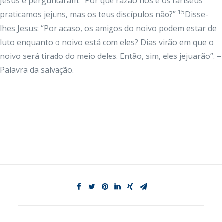
Jesus e perguntaram: “Por que razão nós e os fariseus
15
praticamos jejuns, mas os teus discípulos não?”
Disse-
lhes Jesus: “Por acaso, os amigos do noivo podem estar de
luto enquanto o noivo está com eles? Dias virão em que o
noivo será tirado do meio deles. Então, sim, eles jejuarão”. –
Palavra da salvação.