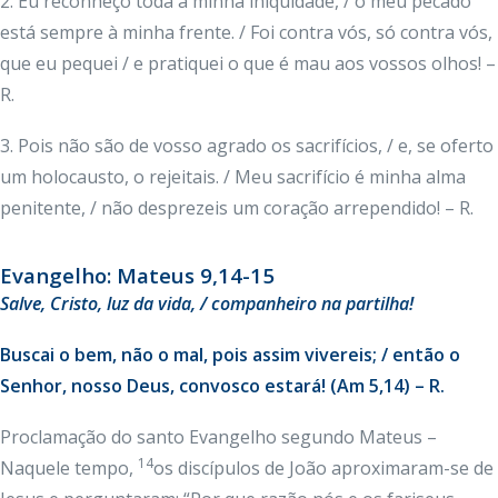
2. Eu reconheço toda a minha iniquidade, / o meu pecado
está sempre à minha frente. / Foi contra vós, só contra vós,
que eu pequei / e pratiquei o que é mau aos vossos olhos! –
R.
3. Pois não são de vosso agrado os sacrifícios, / e, se oferto
um holocausto, o rejeitais. / Meu sacrifício é minha alma
penitente, / não desprezeis um coração arrependido! – R.
Evangelho: Mateus 9,14-15
Salve, Cristo, luz da vida, / companheiro na partilha!
Buscai o bem, não o mal, pois assim vivereis; / então o
Senhor, nosso Deus, convosco estará! (Am 5,14) – R.
Proclamação do santo Evangelho segundo Mateus –
14
Naquele tempo,
os discípulos de João aproximaram-se de