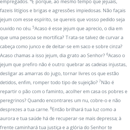
4
empregados.
É porque, ao mesmo tempo que jejuais,
fazeis litígios e brigas e agressões impiedosas. Não façais
jejum com esse espírito, se quereis que vosso pedido seja
5
ouvido no céu.
Acaso é esse jejum que aprecio, o dia em
que uma pessoa se mortifica? Trata-se talvez de curvar a
cabeça como junco e de deitar-se em saco e sobre cinza?
6
Acaso chamas a isso jejum, dia grato ao Senhor?
Acaso o
jejum que prefiro não é outro: quebrar as cadeias injustas,
desligar as amarras do jugo, tornar livres os que estão
7
detidos, enfim, romper todo tipo de sujeição?
Não é
repartir o pão com o faminto, acolher em casa os pobres e
peregrinos? Quando encontrares um nu, cobre-o e não
8
desprezes a tua carne.
Então brilhará tua luz como a
aurora e tua saúde há de recuperar-se mais depressa; à
frente caminhará tua justiça e a glória do Senhor te