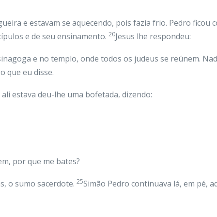
eira e estavam se aquecendo, pois fazia frio. Pedro ficou 
20
scípulos e de seu ensinamento.
Jesus lhe respondeu:
 sinagoga e no templo, onde todos os judeus se reúnem. Nad
o que eu disse.
ali estava deu-lhe uma bofetada, dizendo:
bem, por que me bates?
25
s, o sumo sacerdote.
Simão Pedro continuava lá, em pé, a