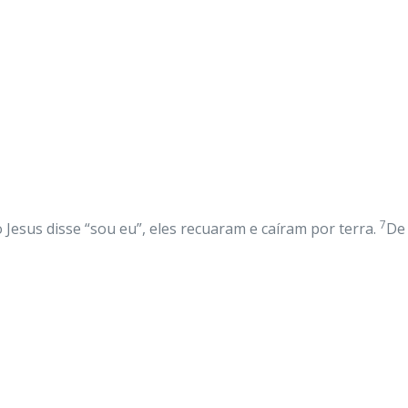
7
Jesus disse “sou eu”, eles recuaram e caíram por terra.
De