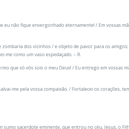
ue eu não fique envergonhado eternamente! / Em vossas mão
e zombaria dos vizinhos / e objeto de pavor para os amigos
ei-me como um vaso espedaçado. – R.
firmo que só vós sois o meu Deus! / Eu entrego em vossas mã
 salvai-me pela vossa compaixão. / Fortalecei os corações, t
 sumo sacerdote eminente, que entrou no céu, Jesus, o Fil