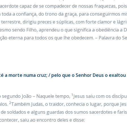
acerdote capaz de se compadecer de nossas fraquezas, poi
oda a confiança, do trono da graça, para conseguirmos mis
a terrestre, dirigiu preces e súplicas, com forte clamor e lág
smo sendo Filho, aprendeu o que significa a obediência a D
ção eterna para todos os que lhe obedecem. – Palavra do S
até a morte numa cruz; / pelo que o Senhor Deus o exalto
1
to segundo João – Naquele tempo,
Jesus saiu com os discípu
2
ulos.
Também Judas, o traidor, conhecia o lugar, porque Je
de soldados e alguns guardas dos sumos sacerdotes e farise
contecer, saiu ao encontro deles e disse: