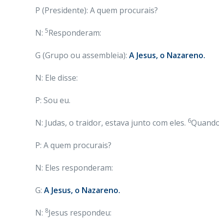
P (Presidente): A quem procurais?
5
N:
Responderam:
G (Grupo ou assembleia):
A Jesus, o Nazareno.
N: Ele disse:
P: Sou eu.
6
N: Judas, o traidor, estava junto com eles.
Quando 
P: A quem procurais?
N: Eles responderam:
G:
A Jesus, o Nazareno.
8
N:
Jesus respondeu: