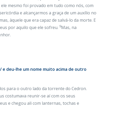
s ele mesmo foi provado em tudo como nós, com
ericórdia e alcançarmos a graça de um auxílio no
rimas, àquele que era capaz de salvá-lo da morte. E
9
eus por aquilo que ele sofreu.
Mas, na
enhor.
u / e deu-lhe um nome muito acima de outro
los para o outro lado da torrente do Cedron.
sus costumava reunir-se aí com os seus
us e chegou ali com lanternas, tochas e