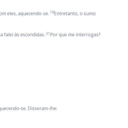
19
com eles, aquecendo-se.
Entretanto, o sumo
21
a falei às escondidas.
Por que me interrogas?
quecendo-se. Disseram-lhe: