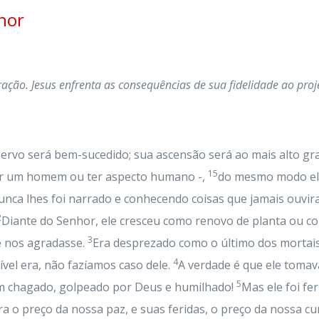
hor
ração. Jesus enfrenta as consequências de sua fidelidade ao proj
Servo será bem-sucedido; sua ascensão será ao mais alto gr
15
 ser um homem ou ter aspecto humano -,
do mesmo modo ele
nunca lhes foi narrado e conhecendo coisas que jamais ouvi
2
Diante do Senhor, ele cresceu como renovo de planta ou co
3
e nos agradasse.
Era desprezado como o último dos mortais
4
vel era, não fazíamos caso dele.
A verdade é que ele tomava
5
m chagado, golpeado por Deus e humilhado!
Mas ele foi f
ra o preço da nossa paz, e suas feridas, o preço da nossa cu