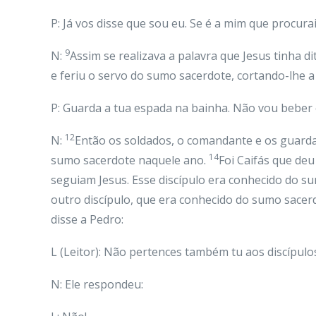
P: Já vos disse que sou eu. Se é a mim que procurai
9
N:
Assim se realizava a palavra que Jesus tinha 
e feriu o servo do sumo sacerdote, cortando-lhe a
P: Guarda a tua espada na bainha. Não vou beber 
12
N:
Então os soldados, o comandante e os guard
14
sumo sacerdote naquele ano.
Foi Caifás que deu
seguiam Jesus. Esse discípulo era conhecido do s
outro discípulo, que era conhecido do sumo sacer
disse a Pedro:
L (Leitor): Não pertences também tu aos discípu
N: Ele respondeu: