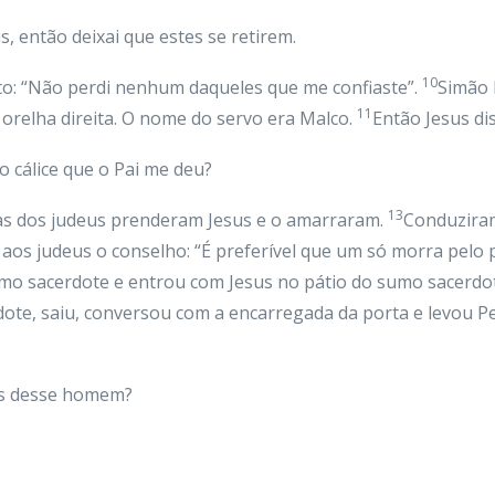
s, então deixai que estes se retirem.
10
dito: “Não perdi nenhum daqueles que me confiaste”.
Simão 
11
 orelha direita. O nome do servo era Malco.
Então Jesus di
o cálice que o Pai me deu?
13
as dos judeus prenderam Jesus e o amarraram.
Conduziram
 aos judeus o conselho: “É preferível que um só morra pelo 
umo sacerdote e entrou com Jesus no pátio do sumo sacerdo
dote, saiu, conversou com a encarregada da porta e levou P
los desse homem?