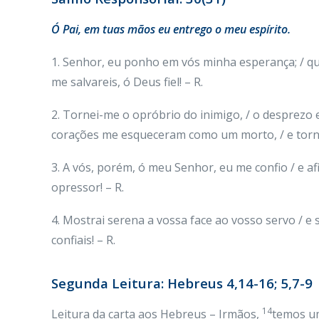
Ó Pai, em tuas mãos eu entrego o meu espírito.
1. Senhor, eu ponho em vós minha esperança; / q
me salvareis, ó Deus fiel! – R.
2. Tornei-me o opróbrio do inimigo, / o desprezo 
corações me esqueceram como um morto, / e torn
3. A vós, porém, ó meu Senhor, eu me confio / e a
opressor! – R.
4. Mostrai serena a vossa face ao vosso servo / e
confiais! – R.
Segunda Leitura: Hebreus 4,14-16; 5,7-9
14
Leitura da carta aos Hebreus – Irmãos,
temos um