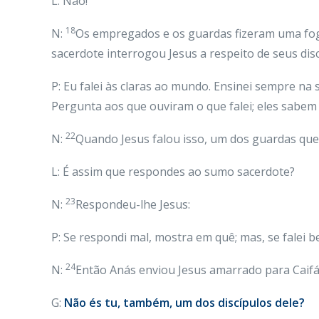
L: Não!
18
N:
Os empregados e os guardas fizeram uma fogu
sacerdote interrogou Jesus a respeito de seus di
P: Eu falei às claras ao mundo. Ensinei sempre na
Pergunta aos que ouviram o que falei; eles sabem 
22
N:
Quando Jesus falou isso, um dos guardas que 
L: É assim que respondes ao sumo sacerdote?
23
N:
Respondeu-lhe Jesus:
P: Se respondi mal, mostra em quê; mas, se falei 
24
N:
Então Anás enviou Jesus amarrado para Caifá
G:
Não és tu, também, um dos discípulos dele?