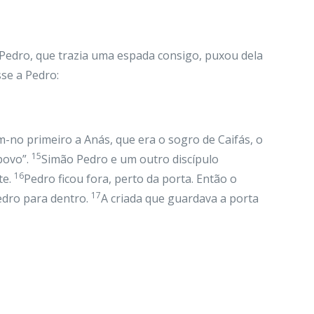
Pedro, que trazia uma espada consigo, puxou dela
sse a Pedro:
-no primeiro a Anás, que era o sogro de Caifás, o
15
povo”.
Simão Pedro e um outro discípulo
16
te.
Pedro ficou fora, perto da porta. Então o
17
edro para dentro.
A criada que guardava a porta