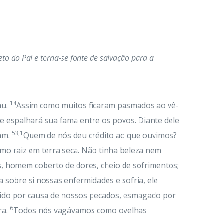
eto do Pai e torna-se fonte de salvação para a
14
au.
Assim como muitos ficaram pasmados ao vê-
 espalhará sua fama entre os povos. Diante dele
53,1
ram.
Quem de nós deu crédito ao que ouvimos?
mo raiz em terra seca. Não tinha beleza nem
, homem coberto de dores, cheio de sofrimentos;
 sobre si nossas enfermidades e sofria, ele
erido por causa de nossos pecados, esmagado por
6
ra.
Todos nós vagávamos como ovelhas