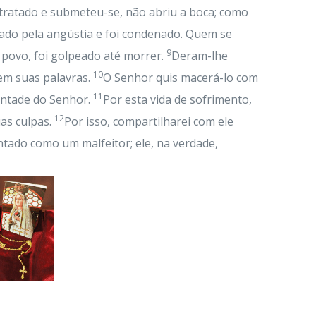
tratado e submeteu-se, não abriu a boca; como
ado pela angústia e foi condenado. Quem se
9
 povo, foi golpeado até morrer.
Deram-lhe
10
 em suas palavras.
O Senhor quis macerá-lo com
11
ontade do Senhor.
Por esta vida de sofrimento,
12
uas culpas.
Por isso, compartilharei com ele
ntado como um malfeitor; ele, na verdade,