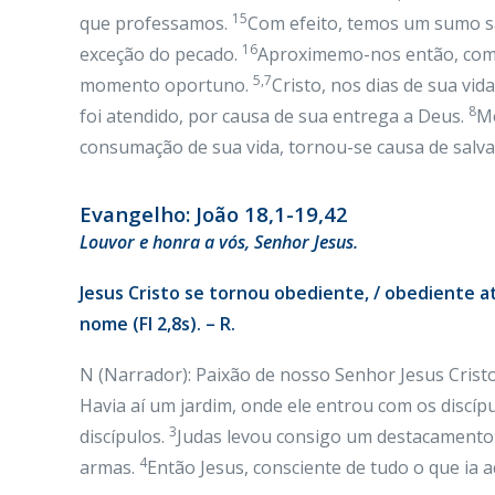
15
que professamos.
Com efeito, temos um sumo s
16
exceção do pecado.
Aproximemo-nos então, com t
5,7
momento oportuno.
Cristo, nos dias de sua vid
8
foi atendido, por causa de sua entrega a Deus.
Me
consumação de sua vida, tornou-se causa de salva
Evangelho: João 18,1-19,42
Louvor e honra a vós, Senhor Jesus.
Jesus Cristo se tornou obediente, / obediente 
nome (Fl 2,8s). – R.
N (Narrador): Paixão de nosso Senhor Jesus Cris
Havia aí um jardim, onde ele entrou com os discíp
3
discípulos.
Judas levou consigo um destacamento 
4
armas.
Então Jesus, consciente de tudo o que ia a