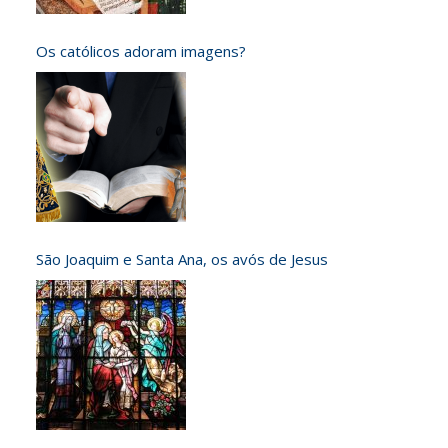
Os católicos adoram imagens?
São Joaquim e Santa Ana, os avós de Jesus