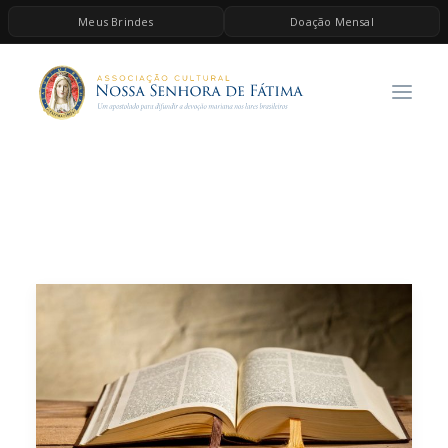
Meus Brindes
Doação Mensal
HOME
A ASSOCIAÇÃO
CONTEÚDOS DE MARIA
ESPIRITUALIDADE
AS MELHORES MÚSICAS CATÓLICAS
BRINDES
QUERO DOAR