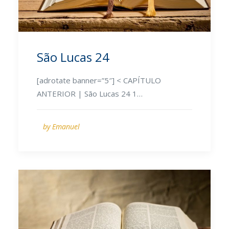
São Lucas 24
[adrotate banner=”5″] < CAPÍTULO
ANTERIOR | São Lucas 24 1…
by Emanuel