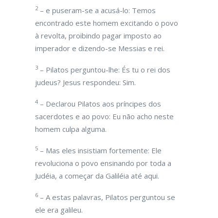
2
– e puseram-se a acusá-lo: Temos
encontrado este homem excitando o povo
à revolta, proibindo pagar imposto ao
imperador e dizendo-se Messias e rei.
3
– Pilatos perguntou-lhe: És tu o rei dos
judeus? Jesus respondeu: Sim.
4
– Declarou Pilatos aos príncipes dos
sacerdotes e ao povo: Eu não acho neste
homem culpa alguma.
5
– Mas eles insistiam fortemente: Ele
revoluciona o povo ensinando por toda a
Judéia, a começar da Galiléia até aqui.
6
– A estas palavras, Pilatos perguntou se
ele era galileu.