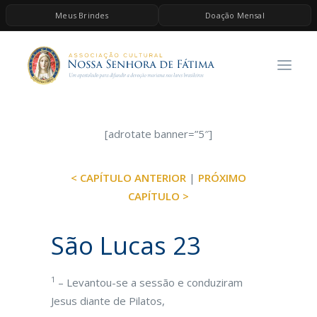
Meus Brindes
Doação Mensal
HOME
A ASSOCIAÇÃO
CONTEÚDOS DE MARIA
ESPIRITUALIDADE
[adrotate banner=”5″]
AS MELHORES MÚSICAS CATÓLICAS
< CAPÍTULO ANTERIOR
|
PRÓXIMO
BRINDES
CAPÍTULO >
QUERO DOAR
São Lucas 23
1
– Levantou-se a sessão e conduziram
Jesus diante de Pilatos,