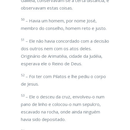
Galiléia, conservavam-se a certa distância, e
observavam estas coisas.
50
– Havia um homem, por nome José,
membro do conselho, homem reto e justo.
51
– Ele não havia concordado com a decisão
dos outros nem com os atos deles.
Originário de Arimatéia, cidade da Judéia,
esperava ele o Reino de Deus.
52
– Foi ter com Pilatos e lhe pediu o corpo
de Jesus.
53
– Ele o desceu da cruz, envolveu-o num
pano de linho e colocou-o num sepulcro,
escavado na rocha, onde ainda ninguém
havia sido depositado.