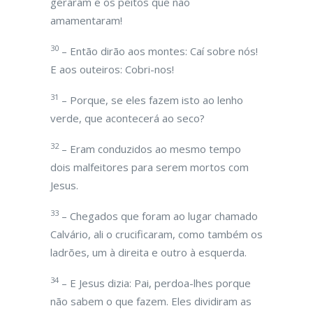
geraram e os peitos que não
amamentaram!
30
– Então dirão aos montes: Caí sobre nós!
E aos outeiros: Cobri-nos!
31
– Porque, se eles fazem isto ao lenho
verde, que acontecerá ao seco?
32
– Eram conduzidos ao mesmo tempo
dois malfeitores para serem mortos com
Jesus.
33
– Chegados que foram ao lugar chamado
Calvário, ali o crucificaram, como também os
ladrões, um à direita e outro à esquerda.
34
– E Jesus dizia: Pai, perdoa-lhes porque
não sabem o que fazem. Eles dividiram as