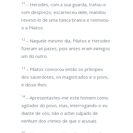
11
– Herodes, com a sua guarda, tratou-o
com desprezo, escarneceu dele, mandou
revesti-lo de uma túnica branca e reenviou-
o a Pilatos.
12
– Naquele mesmo dia, Pilatos e Herodes
fizeram as pazes, pois antes eram inimigos
um do outro.
13
– Pilatos convocou então os príncipes
dos sacerdotes, os magistrados e o povo,
e disse-lhes:
14
– Apresentastes-me este homem como
agitador do povo, mas, interrogando-o eu
diante de vós, não o achei culpado de
nenhum dos crimes de que o acusais.
15