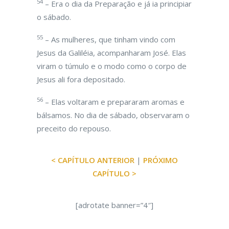
54
– Era o dia da Preparação e já ia principiar
o sábado.
55
– As mulheres, que tinham vindo com
Jesus da Galiléia, acompanharam José. Elas
viram o túmulo e o modo como o corpo de
Jesus ali fora depositado.
56
– Elas voltaram e prepararam aromas e
bálsamos. No dia de sábado, observaram o
preceito do repouso.
< CAPÍTULO ANTERIOR
|
PRÓXIMO
CAPÍTULO >
[adrotate banner=”4″]