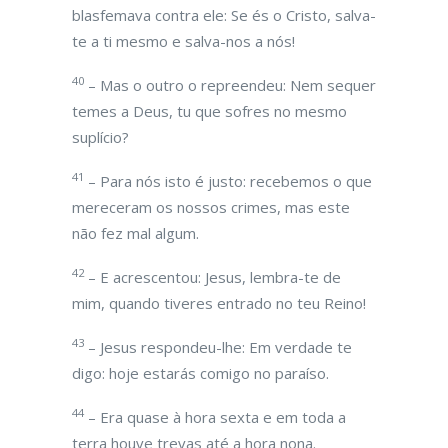
blasfemava contra ele: Se és o Cristo, salva-
te a ti mesmo e salva-nos a nós!
40
– Mas o outro o repreendeu: Nem sequer
temes a Deus, tu que sofres no mesmo
suplício?
41
– Para nós isto é justo: recebemos o que
mereceram os nossos crimes, mas este
não fez mal algum.
42
– E acrescentou: Jesus, lembra-te de
mim, quando tiveres entrado no teu Reino!
43
– Jesus respondeu-lhe: Em verdade te
digo: hoje estarás comigo no paraíso.
44
– Era quase à hora sexta e em toda a
terra houve trevas até a hora nona.