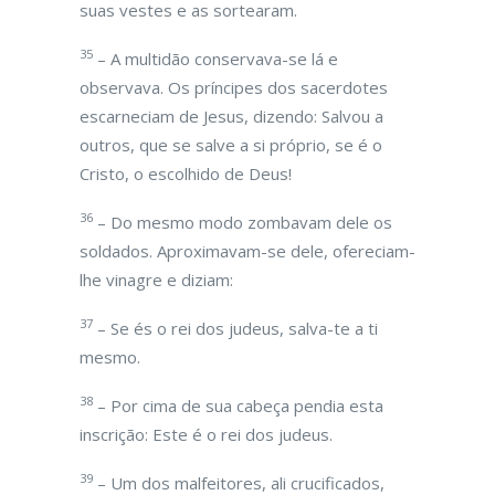
suas vestes e as sortearam.
35
– A multidão conservava-se lá e
observava. Os príncipes dos sacerdotes
escarneciam de Jesus, dizendo: Salvou a
outros, que se salve a si próprio, se é o
Cristo, o escolhido de Deus!
36
– Do mesmo modo zombavam dele os
soldados. Aproximavam-se dele, ofereciam-
lhe vinagre e diziam:
37
– Se és o rei dos judeus, salva-te a ti
mesmo.
38
– Por cima de sua cabeça pendia esta
inscrição: Este é o rei dos judeus.
39
– Um dos malfeitores, ali crucificados,