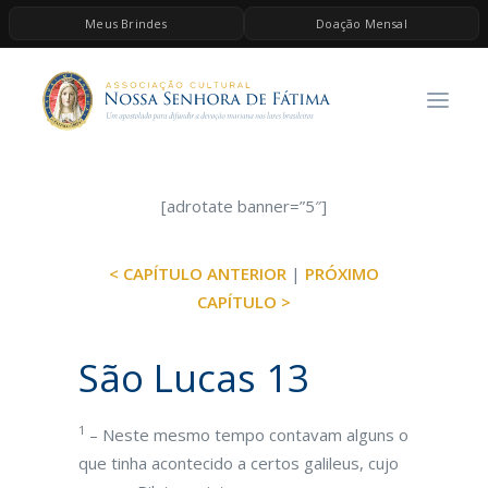
Meus Brindes
Doação Mensal
HOME
A ASSOCIAÇÃO
CONTEÚDOS DE MARIA
ESPIRITUALIDADE
[adrotate banner=”5″]
AS MELHORES MÚSICAS CATÓLICAS
< CAPÍTULO ANTERIOR
|
PRÓXIMO
BRINDES
CAPÍTULO >
QUERO DOAR
São Lucas 13
1
– Neste mesmo tempo contavam alguns o
que tinha acontecido a certos galileus, cujo