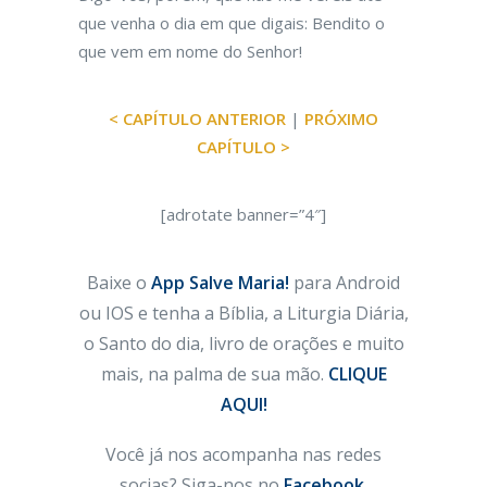
que venha o dia em que digais: Bendito o
que vem em nome do Senhor!
< CAPÍTULO ANTERIOR
|
PRÓXIMO
CAPÍTULO >
[adrotate banner=”4″]
Baixe o
App Salve Maria!
para Android
ou IOS e tenha a Bíblia, a Liturgia Diária,
o Santo do dia, livro de orações e muito
mais, na palma de sua mão.
CLIQUE
AQUI!
Você já nos acompanha nas redes
socias? Siga-nos no
Facebook
,