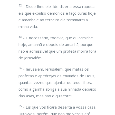
32
– Disse-lhes ele: Ide dizer a essa raposa:
eis que expulso demônios e faço curas hoje
e amanhã e ao terceiro dia terminarei a
minha vida.
33
– É necessário, todavia, que eu caminhe
hoje, amanhã e depois de amanhã, porque
não é admissível que um profeta morra fora
de Jerusalém.
34
– Jerusalém, Jerusalém, que matas os
profetas e apedrejas os enviados de Deus,
quantas vezes quis ajuntar os teus filhos,
como a galinha abriga a sua ninhada debaixo
das asas, mas não o quiseste!
35
– Eis que vos ficará deserta a vossa casa.
Digo-vos, porém, que não me vereis até