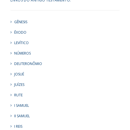
LIVROS DO ANTIGO TESTAMENTO:
GÊNESIS
ÊXODO
LEVÍTICO
NÚMEROS
DEUTERONÔMIO
JOSUÉ
JUÍZES
RUTE
I SAMUEL
II SAMUEL
I REIS