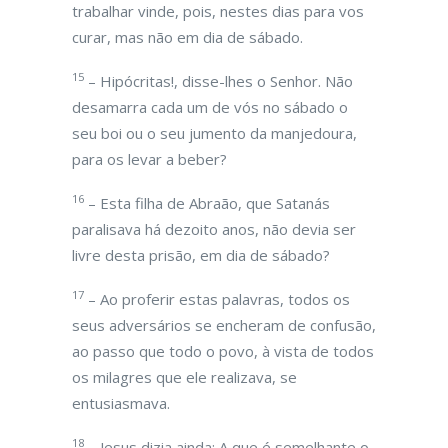
trabalhar vinde, pois, nestes dias para vos
curar, mas não em dia de sábado.
15
– Hipócritas!, disse-lhes o Senhor. Não
desamarra cada um de vós no sábado o
seu boi ou o seu jumento da manjedoura,
para os levar a beber?
16
– Esta filha de Abraão, que Satanás
paralisava há dezoito anos, não devia ser
livre desta prisão, em dia de sábado?
17
– Ao proferir estas palavras, todos os
seus adversários se encheram de confusão,
ao passo que todo o povo, à vista de todos
os milagres que ele realizava, se
entusiasmava.
18
– Jesus dizia ainda: A que é semelhante o