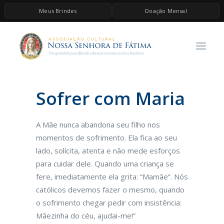
Meus Brindes
Doação Mensal
HOME
A ASSOCIAÇÃO
CONTEÚDOS DE MARIA
Sofrer com Maria
ESPIRITUALIDADE
AS MELHORES MÚSICAS CATÓLICAS
A Mãe nunca abandona seu filho nos
BRINDES
momentos de sofrimento. Ela fica ao seu
lado, solícita, atenta e não mede esforços
QUERO DOAR
para cuidar dele. Quando uma criança se
fere, imediatamente ela grita: “Mamãe”. Nós
católicos devemos fazer o mesmo, quando
o sofrimento chegar pedir com insistência:
Mãezinha do céu, ajudai-me!”