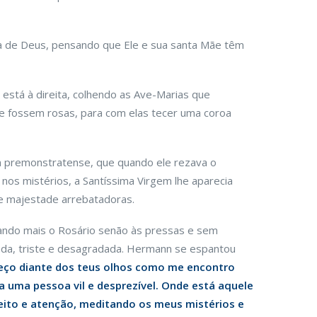
a de Deus, pensando que Ele e sua santa Mãe têm
stá à direita, colhendo as Ave-Marias que
 fossem rosas, para com elas tecer uma coroa
 premonstratense, que quando ele rezava o
os mistérios, a Santíssima Virgem lhe aparecia
e majestade arrebatadoras.
ando mais o Rosário senão às pressas e sem
gada, triste e desagradada. Hermann se espantou
eço diante dos teus olhos como me encontro
a uma pessoa vil e desprezível. Onde está aquele
ito e atenção, meditando os meus mistérios e