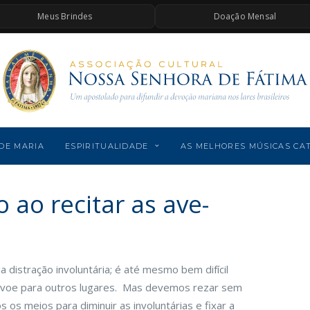
Meus Brindes
Doação Mensal
DE MARIA
ESPIRITUALIDADE
AS MELHORES MÚSICAS CA
ao recitar as ave-
distração involuntária; é até mesmo bem difícil
 voe para outros lugares. Mas devemos rezar sem
s os meios para diminuir as involuntárias e fixar a