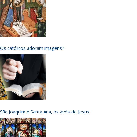
Os católicos adoram imagens?
São Joaquim e Santa Ana, os avós de Jesus