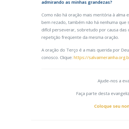
admirando as minhas grandezas?
Como não há oração mais meritória à alma e 
bem reza
do, também não há nenhuma que sej
difícil perseverar, sobretudo por causa da
repetição freqüente da mesma oração.
A oração do Terço é a mais querida por Deu
conosco. Clique:
https://salvaimerainha.org
Ajude-nos a eva
Faça parte desta evangeliz
Coloque seu nom