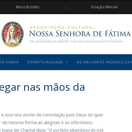
Meus Brindes
Doação Mensal
DE MARIA
ESPIRITUALIDADE
AS MELHORES MÚSICAS CA
egar nas mãos da
 e isso nos enche de consolação pois Deus só quer
da mesma forma as alegrias e os infortúnios.
 Joana de Chantal dizia: “
O perfeito abandono de nós