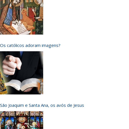
Os católicos adoram imagens?
São Joaquim e Santa Ana, os avós de Jesus