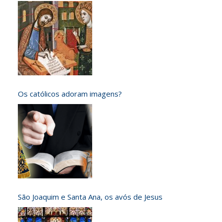
Os católicos adoram imagens?
São Joaquim e Santa Ana, os avós de Jesus