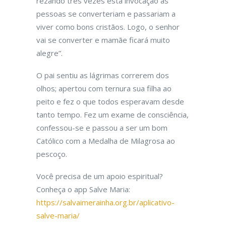
rezando três vezes esta invocação as
pessoas se converteriam e passariam a
viver como bons cristãos. Logo, o senhor
vai se converter e mamãe ficará muito
alegre”.
O pai
sentiu as lágrimas correrem dos
olhos; apertou com ternura sua filha ao
peito e fez o
que
todos esperavam desde
tanto tempo. Fez um exame de consciência,
confessou-se e passou a ser um bom
Católico com a Medalha de Milagrosa ao
pescoço.
Você precisa de um apoio espiritual?
Conheça o app Salve Maria:
https://salvaimerainha.org.br/aplicativo-
salve-maria/