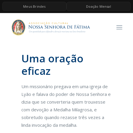
Meus Brindes
Doação Mensal
HOME
A ASSOCIAÇÃO
CONTEÚDOS DE MARIA
Uma oração
ESPIRITUALIDADE
AS MELHORES MÚSICAS CATÓLICAS
eficaz
BRINDES
Um missionário pregava em uma igreja de
QUERO DOAR
Lyão e falava do poder de Nossa Senhora e
dizia que se converteria quem trouxesse
com devoção a Medalha Milagrosa, e
sobretudo quando rezasse três vezes a
linda invocação da medalha.