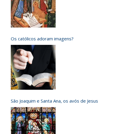
Os católicos adoram imagens?
São Joaquim e Santa Ana, os avós de Jesus