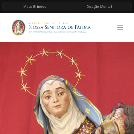
Meus Brindes
Doação Mensal
HOME
A ASSOCIAÇÃO
CONTEÚDOS DE MARIA
ESPIRITUALIDADE
AS MELHORES MÚSICAS CATÓLICAS
BRINDES
QUERO DOAR