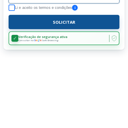
i
Li e aceito os
termos e condições
SOLICITAR
Verificação de segurança ativa
✓
Consultar no
G
o
o
g
l
e
Safe Browsing