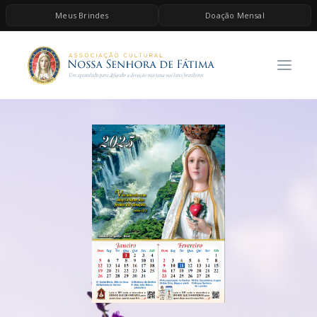
Meus Brindes
Doação Mensal
HOME
A ASSOCIAÇÃO
CONTEÚDOS DE MARIA
ESPIRITUALIDADE
AS MELHORES MÚSICAS CATÓLICAS
BRINDES
QUERO DOAR