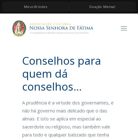
Meus Brindes
Doação Mensal
HOME
A ASSOCIAÇÃO
CONTEÚDOS DE MARIA
Conselhos para
ESPIRITUALIDADE
AS MELHORES MÚSICAS CATÓLICAS
quem dá
BRINDES
conselhos…
QUERO DOAR
A prudência é a virtude dos governantes, e
não há governo mais delicado que o das
almas. E isto se aplica em especial ao
sacerdote ou religioso, mas também vale
para todo e qualquer batizado que tenha