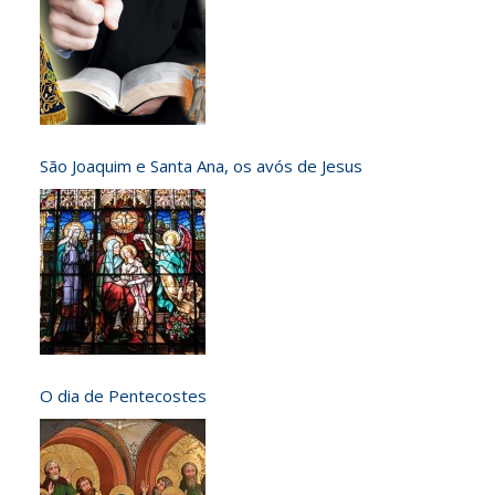
São Joaquim e Santa Ana, os avós de Jesus
O dia de Pentecostes