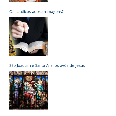
Os católicos adoram imagens?
São Joaquim e Santa Ana, os avós de Jesus