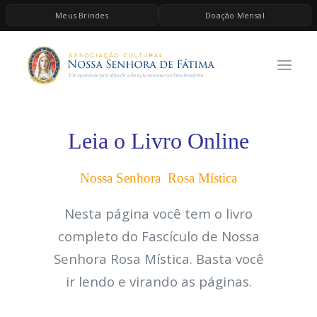
Meus Brindes
Doação Mensal
HOME
A ASSOCIAÇÃO
CONTEÚDOS DE MARIA
ESPIRITUALIDADE
Leia o Livro Online
AS MELHORES MÚSICAS CATÓLICAS
Nossa Senhora Rosa Mística
BRINDES
Nesta página você tem o livro
QUERO DOAR
completo do Fascículo de Nossa
Senhora Rosa Mística. Basta você
ir lendo e virando as páginas.