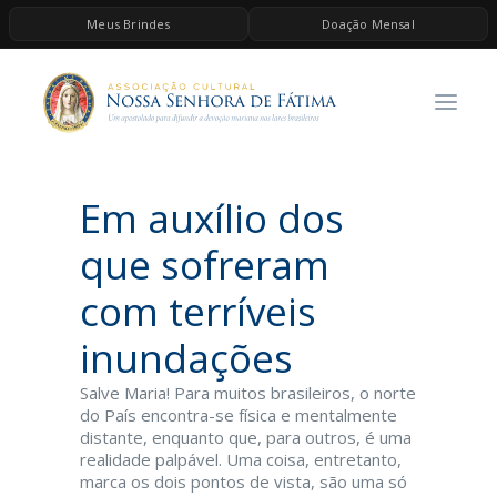
Meus Brindes
Doação Mensal
HOME
A ASSOCIAÇÃO
CONTEÚDOS DE MARIA
Em auxílio dos
ESPIRITUALIDADE
AS MELHORES MÚSICAS CATÓLICAS
que sofreram
BRINDES
com terríveis
QUERO DOAR
inundações
Salve Maria! Para muitos brasileiros, o norte
do País encontra-se física e mentalmente
distante, enquanto que, para outros, é uma
realidade palpável. Uma coisa, entretanto,
marca os dois pontos de vista, são uma só