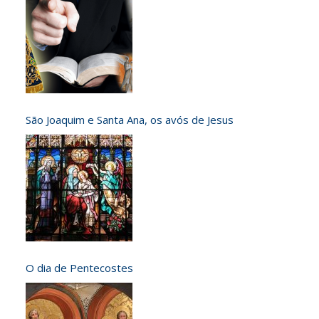
São Joaquim e Santa Ana, os avós de Jesus
O dia de Pentecostes