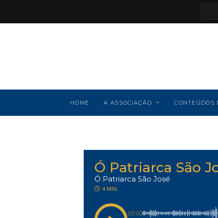
HOME
A ASSOCIAÇÃO
CONTEÚDOS 
Ó Patriarca São J
Ó Patriarca São José
4 MIN.
00:00