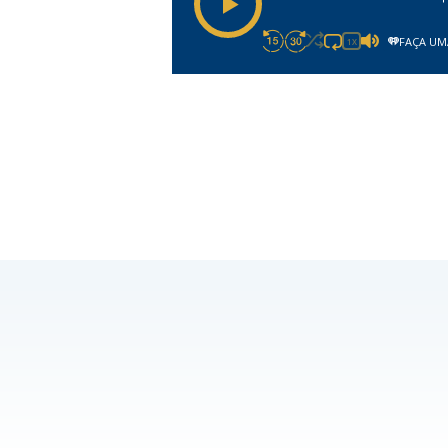
FAÇA UM
1X