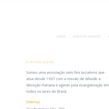
HOME
ÁREA DO DEVOTO
A ASSOCIAÇÃO
Somos uma associação sem fins lucrativos que
atua desde 1997 com a missão de difundir a
devoção mariana e agindo pela evangelização em
todos os lares do Brasil.
Endereço
Rua Francisca Júlia, 290