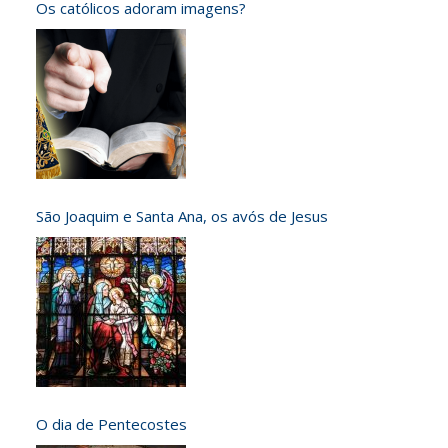
Os católicos adoram imagens?
São Joaquim e Santa Ana, os avós de Jesus
O dia de Pentecostes