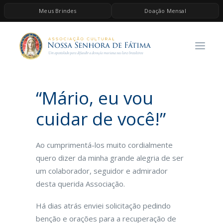
Meus Brindes
Doação Mensal
HOME
A ASSOCIAÇÃO
CONTEÚDOS DE MARIA
“Mário, eu vou
ESPIRITUALIDADE
AS MELHORES MÚSICAS CATÓLICAS
cuidar de você!”
BRINDES
Ao cumprimentá-los muito cordialmente
QUERO DOAR
quero dizer da minha grande alegria de ser
um colaborador, seguidor e admirador
desta querida Associação.
Há dias atrás enviei solicitação pedindo
benção e orações para a recuperação de