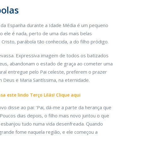
bolas
e da Espanha durante a Idade Média é um pequeno
o ele é nada, perto de uma das mais belas
risto, parábola tão conhecida, a do filho pródigo.
a devassa. Expressiva imagem de todos os batizados
 Deus, abandonam o estado de graça ao cometer uma
ural entregue pelo Pai celeste, preferem o prazer
m Deus e Maria Santíssima, na eternidade.
a este lindo Terço Lilás! Clique aqui
ovo disse ao pai: ‘Pai, dá-me a parte da herança que
. Poucos dias depois, o filho mais novo juntou o que
ali esbanjou tudo numa vida desenfreada. Quando
grande fome naquela região, e ele começou a