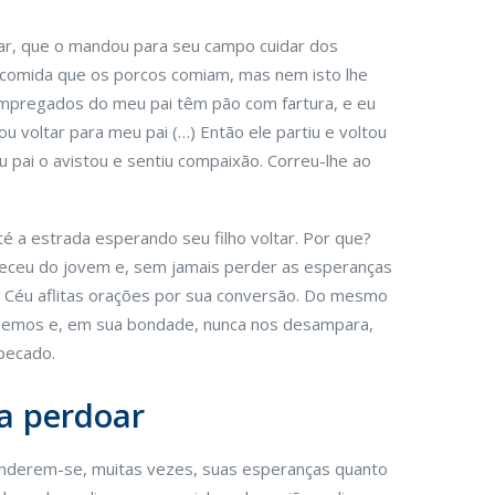
gar, que o mandou para seu campo cuidar dos
 comida que os porcos comiam, mas nem isto lhe
empregados do meu pai têm pão com fartura, e eu
 voltar para meu pai (…) Então ele partiu e voltou
u pai o avistou e sentiu compaixão. Correu-lhe ao
é a estrada esperando seu filho voltar. Por que?
ceu do jovem e, sem jamais perder as esperanças
o Céu aflitas orações por sua conversão. Do mesmo
emos e, em sua bondade, nunca nos desampara,
pecado.
a perdoar
enderem-se, muitas vezes, suas esperanças quanto