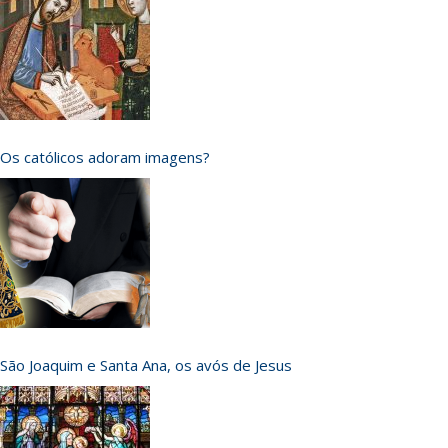
Os católicos adoram imagens?
São Joaquim e Santa Ana, os avós de Jesus