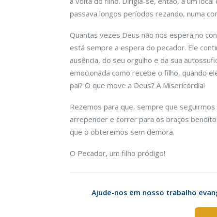
à volta do filho. Dirigia-se, então, a um loc
passava longos períodos rezando, numa confi
Quantas vezes Deus não nos espera no conf
está sempre a espera do pecador. Ele contin
ausência, do seu orgulho e da sua autossufi
emocionada como recebe o filho, quando ele
pai? O que move a Deus? A Misericórdia!
Rezemos para que, sempre que seguirmos o
arrepender e correr para os braços benditos
que o obteremos sem demora.
O Pecador, um filho pródigo!
Ajude-nos em nosso trabalho evang