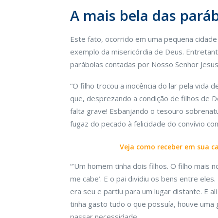
A mais bela das pará
Este fato, ocorrido em uma pequena cidad
exemplo da misericórdia de Deus. Entretant
parábolas contadas por Nosso Senhor Jesus C
“O filho trocou a inocência do lar pela vid
que, desprezando a condição de filhos de
falta grave! Esbanjando o tesouro sobrenat
fugaz do pecado à felicidade do convívio co
Veja como receber em sua cas
“’Um homem tinha dois filhos. O filho mais n
me cabe’. E o pai dividiu os bens entre eles
era seu e partiu para um lugar distante. E 
tinha gasto tudo o que possuía, houve uma 
passar necessidade.