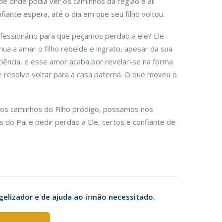
al de onde podia ver os caminhos da região e ali
ante espera, até o dia em que seu filho voltou.
essionário para que peçamos perdão a ele? Ele
ua a amar o filho rebelde e ingrato, apesar da sua
ciência, e esse amor acaba por revelar-se na forma
 resolve voltar para a casa paterna. O que moveu o
s caminhos do Filho pródigo, possamos nos
 do Pai e pedir perdão a Ele, certos e confiante de
elizador e de ajuda ao irmão necessitado.