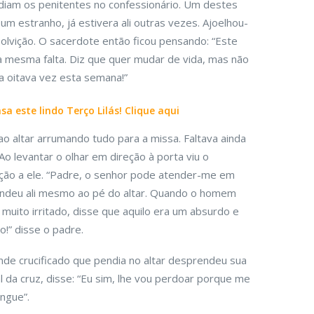
ndiam os penitentes no confessionário. Um destes
m estranho, já estivera ali outras vezes. Ajoelhou-
solvição. O sacerdote então ficou pensando: “Este
 mesma falta. Diz que quer mudar de vida, mas não
a oitava vez esta semana!”
a este lindo Terço Lilás! Clique aqui
ao altar arrumando tudo para a missa. Faltava ainda
Ao levantar o olhar em direção à porta viu o
reção a ele. “Padre, o senhor pode atender-me em
tendeu ali mesmo ao pé do altar. Quando o homem
muito irritado, disse que aquilo era um absurdo e
o!” disse o padre.
nde crucificado que pendia no altar desprendeu sua
da cruz, disse: “Eu sim, lhe vou perdoar porque me
ngue”.