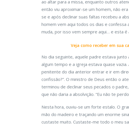
ao altar para a missa, enquanto outros ate
então viu aproximar-se um homem, não era u
se e após declinar suas faltas recebeu a ab
homem vem aqui todos os dias e confessa a
muda, por isso vem sempre aqui… e esta é 
Veja como receber em sua cas
No dia seguinte, aquele padre estava junto 
algum tempo e a igreja estava quase vazia. 
penitente do dia anterior entrar e ir em di
confissão?”. O ministro de Deus então o a
terminou de declinar seus pecados o padre, 
que não daria a absolvição. “Eu não te perdo
Nesta hora, ouviu-se um forte estalo. O gra
mão do madeiro e traçando um enorme sinal 
custaste muito. Custaste-me todo o meu sa