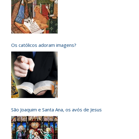
Os católicos adoram imagens?
São Joaquim e Santa Ana, os avós de Jesus