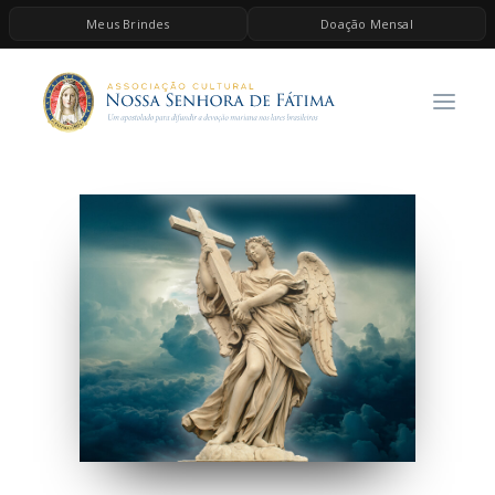
Meus Brindes
Doação Mensal
HOME
A ASSOCIAÇÃO
CONTEÚDOS DE MARIA
ESPIRITUALIDADE
AS MELHORES MÚSICAS CATÓLICAS
BRINDES
QUERO DOAR