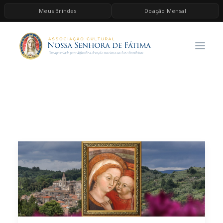
Meus Brindes
Doação Mensal
HOME
A ASSOCIAÇÃO
CONTEÚDOS DE MARIA
ESPIRITUALIDADE
AS MELHORES MÚSICAS CATÓLICAS
BRINDES
QUERO DOAR