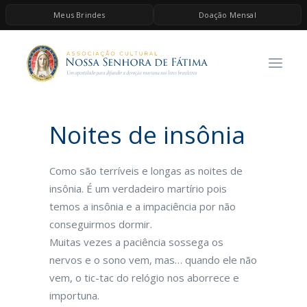
Meus Brindes
Doação Mensal
HOME
A ASSOCIAÇÃO
CONTEÚDOS DE MARIA
Noites de insônia
ESPIRITUALIDADE
AS MELHORES MÚSICAS CATÓLICAS
Como são terríveis e longas as noites de
BRINDES
insônia. É um verdadeiro martírio pois
temos a insônia e a impaciência por não
QUERO DOAR
conseguirmos dormir.
Muitas vezes a paciência sossega os
nervos e o sono vem, mas… quando ele não
vem, o tic-tac do relógio nos aborrece e
importuna.