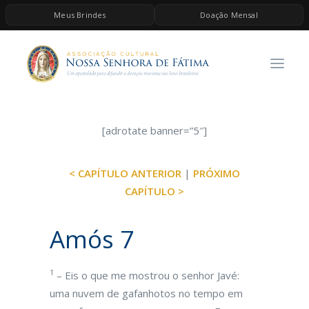
Meus Brindes
Doação Mensal
HOME
A ASSOCIAÇÃO
CONTEÚDOS DE MARIA
ESPIRITUALIDADE
[adrotate banner=”5″]
AS MELHORES MÚSICAS CATÓLICAS
< CAPÍTULO ANTERIOR
|
PRÓXIMO
BRINDES
CAPÍTULO >
QUERO DOAR
Amós 7
1
– Eis o que me mostrou o senhor Javé:
uma nuvem de gafanhotos no tempo em