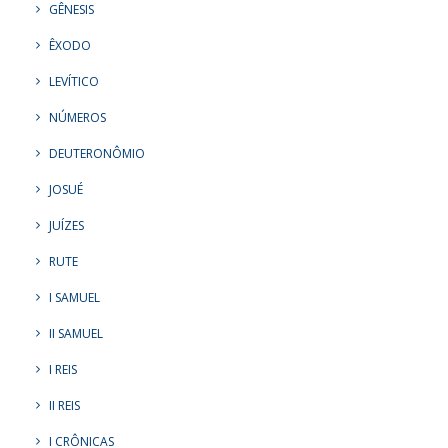
GÊNESIS
ÊXODO
LEVÍTICO
NÚMEROS
DEUTERONÔMIO
JOSUÉ
JUÍZES
RUTE
I SAMUEL
II SAMUEL
I REIS
II REIS
I CRÔNICAS