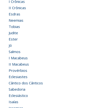
I Crônicas
II Crônicas
Esdras
Neemias
Tobias
Judite
Ester
Jó
Salmos
I Macabeus
II Macabeus
Provérbios
Eclesiastes
Cântico dos Cânticos
Sabedoria
Eclesiástico
Isaías