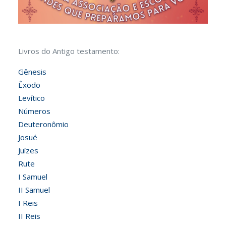
Livros do Antigo testamento:
Gênesis
Êxodo
Levítico
Números
Deuteronômio
Josué
Juízes
Rute
I Samuel
II Samuel
I Reis
II Reis