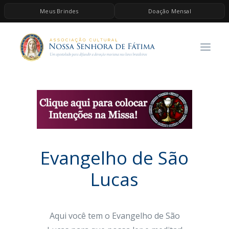
Meus Brindes
Doação Mensal
HOME
A ASSOCIAÇÃO
CONTEÚDOS DE MARIA
ESPIRITUALIDADE
AS MELHORES MÚSICAS CATÓLICAS
BRINDES
Evangelho de São
QUERO DOAR
Lucas
Aqui você tem o Evangelho de São