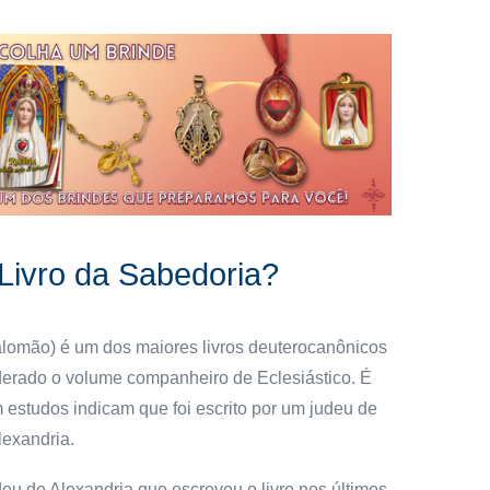
 Livro da Sabedoria?
alomão) é um dos maiores livros deuterocanônicos
iderado o volume companheiro de Eclesiástico. É
estudos indicam que foi escrito por um judeu de
lexandria.
deu de Alexandria que escreveu o livro nos últimos