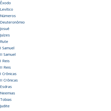
Êxodo
Levítico
Números
Deuteronômio
Josué
Juízes
Rute
I Samuel
II Samuel
I Reis
II Reis
I Crônicas
II Crônicas
Esdras
Neemias
Tobias
Judite