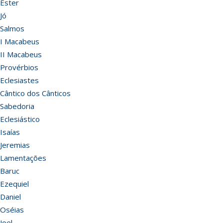
Ester
Jó
Salmos
I Macabeus
II Macabeus
Provérbios
Eclesiastes
Cântico dos Cânticos
Sabedoria
Eclesiástico
Isaías
Jeremias
Lamentações
Baruc
Ezequiel
Daniel
Oséias
Joel