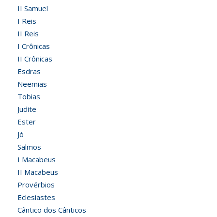
II Samuel
I Reis
II Reis
I Crônicas
II Crônicas
Esdras
Neemias
Tobias
Judite
Ester
Jó
Salmos
I Macabeus
II Macabeus
Provérbios
Eclesiastes
Cântico dos Cânticos