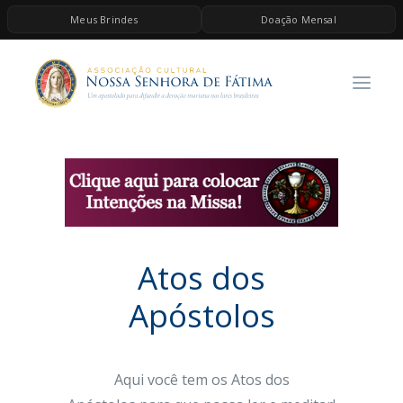
Meus Brindes
Doação Mensal
HOME
A ASSOCIAÇÃO
CONTEÚDOS DE MARIA
ESPIRITUALIDADE
AS MELHORES MÚSICAS CATÓLICAS
BRINDES
Atos dos
QUERO DOAR
Apóstolos
Aqui você tem os Atos dos