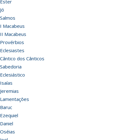
Ester
Jó
Salmos
I Macabeus
II Macabeus
Provérbios
Eclesiastes
Cântico dos Cânticos
Sabedoria
Eclesiástico
Isaías
Jeremias
Lamentações
Baruc
Ezequiel
Daniel
Oséias
Joel