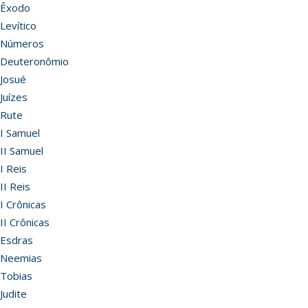
Êxodo
Levítico
Números
Deuteronômio
Josué
Juízes
Rute
I Samuel
II Samuel
I Reis
II Reis
I Crônicas
II Crônicas
Esdras
Neemias
Tobias
Judite