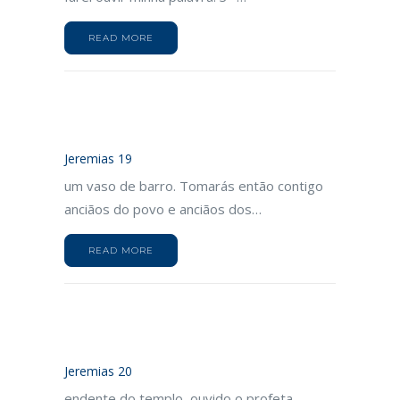
READ MORE
Jeremias 19
um vaso de barro. Tomarás então contigo
anciãos do povo e anciãos dos…
READ MORE
Jeremias 20
endente do templo, ouvido o profeta