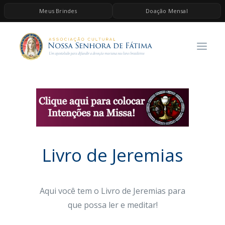
Meus Brindes
Doação Mensal
HOME
A ASSOCIAÇÃO
CONTEÚDOS DE MARIA
ESPIRITUALIDADE
AS MELHORES MÚSICAS CATÓLICAS
BRINDES
Livro de
Jeremias
QUERO DOAR
Aqui você tem o Livro de Jeremias
para
que possa ler e meditar!