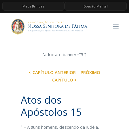
Meus Brindes
Doação Mensal
HOME
A ASSOCIAÇÃO
CONTEÚDOS DE MARIA
ESPIRITUALIDADE
[adrotate banner=”5″]
AS MELHORES MÚSICAS CATÓLICAS
< CAPÍTULO ANTERIOR
|
PRÓXIMO
BRINDES
CAPÍTULO >
QUERO DOAR
Atos dos
Apóstolos 15
1
– Alguns homens, descendo da Judéia,