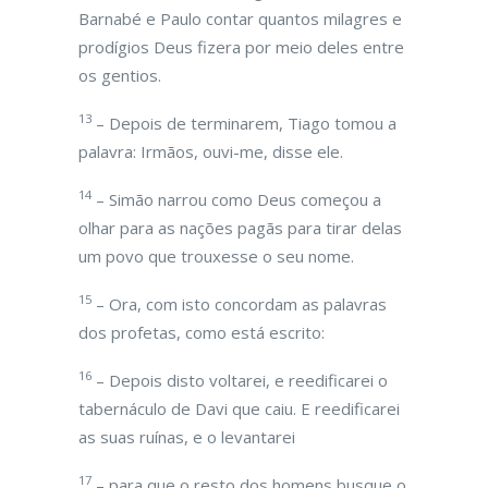
Barnabé e Paulo contar quantos milagres e
prodígios Deus fizera por meio deles entre
os gentios.
13
– Depois de terminarem, Tiago tomou a
palavra: Irmãos, ouvi-me, disse ele.
14
– Simão narrou como Deus começou a
olhar para as nações pagãs para tirar delas
um povo que trouxesse o seu nome.
15
– Ora, com isto concordam as palavras
dos profetas, como está escrito:
16
– Depois disto voltarei, e reedificarei o
tabernáculo de Davi que caiu. E reedificarei
as suas ruínas, e o levantarei
17
– para que o resto dos homens busque o