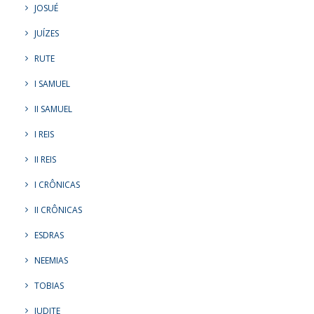
JOSUÉ
JUÍZES
RUTE
I SAMUEL
II SAMUEL
I REIS
II REIS
I CRÔNICAS
II CRÔNICAS
ESDRAS
NEEMIAS
TOBIAS
JUDITE