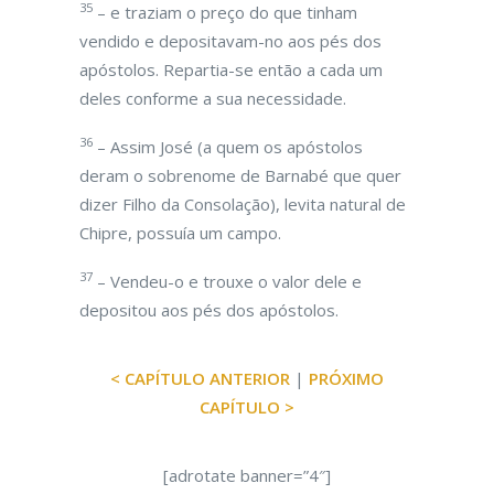
35
– e traziam o preço do que tinham
vendido e depositavam-no aos pés dos
apóstolos. Repartia-se então a cada um
deles conforme a sua necessidade.
36
– Assim José (a quem os apóstolos
deram o sobrenome de Barnabé que quer
dizer Filho da Consolação), levita natural de
Chipre, possuía um campo.
37
– Vendeu-o e trouxe o valor dele e
depositou aos pés dos apóstolos.
< CAPÍTULO ANTERIOR
|
PRÓXIMO
CAPÍTULO >
[adrotate banner=”4″]