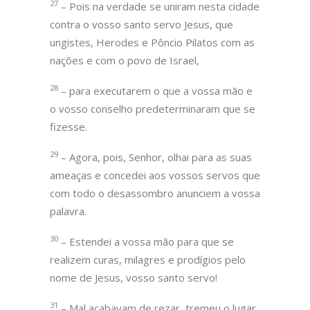
27
– Pois na verdade se uniram nesta cidade
contra o vosso santo servo Jesus, que
ungistes, Herodes e Pôncio Pilatos com as
nações e com o povo de Israel,
28
– para executarem o que a vossa mão e
o vosso conselho predeterminaram que se
fizesse.
29
– Agora, pois, Senhor, olhai para as suas
ameaças e concedei aos vossos servos que
com todo o desassombro anunciem a vossa
palavra.
30
– Estendei a vossa mão para que se
realizem curas, milagres e prodígios pelo
nome de Jesus, vosso santo servo!
31
– Mal acabavam de rezar, tremeu o lugar