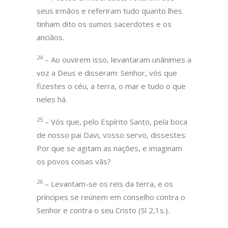
seus irmãos e referiram tudo quanto lhes
tinham dito os sumos sacerdotes e os
anciãos.
24
– Ao ouvirem isso, levantaram unânimes a
voz a Deus e disseram: Senhor, vós que
fizestes o céu, a terra, o mar e tudo o que
neles há.
25
– Vós que, pelo Espírito Santo, pela boca
de nosso pai Davi, vosso servo, dissestes:
Por que se agitam as nações, e imaginam
os povos coisas vãs?
26
– Levantam-se os reis da terra, e os
príncipes se reúnem em conselho contra o
Senhor e contra o seu Cristo (Sl 2,1s.).