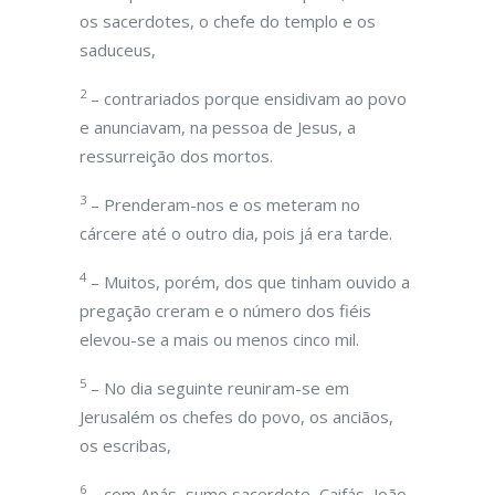
os sacerdotes, o chefe do templo e os
saduceus,
2
– contrariados porque ensidivam ao povo
e anunciavam, na pessoa de Jesus, a
ressurreição dos mortos.
3
– Prenderam-nos e os meteram no
cárcere até o outro dia, pois já era tarde.
4
– Muitos, porém, dos que tinham ouvido a
pregação creram e o número dos fiéis
elevou-se a mais ou menos cinco mil.
5
– No dia seguinte reuniram-se em
Jerusalém os chefes do povo, os anciãos,
os escribas,
6
– com Anás, sumo sacerdote, Caifás, João,