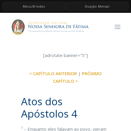
Meus Brindes
Doação Mensal
HOME
A ASSOCIAÇÃO
CONTEÚDOS DE MARIA
ESPIRITUALIDADE
[adrotate banner=”5″]
AS MELHORES MÚSICAS CATÓLICAS
< CAPÍTULO ANTERIOR
|
PRÓXIMO
BRINDES
CAPÍTULO >
QUERO DOAR
Atos dos
Apóstolos 4
1
– Enquanto eles falavam ao povo, vieram