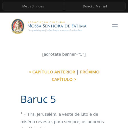
Meus Brindes
Doação Mensal
HOME
A ASSOCIAÇÃO
CONTEÚDOS DE MARIA
ESPIRITUALIDADE
[adrotate banner=”5″]
AS MELHORES MÚSICAS CATÓLICAS
< CAPÍTULO ANTERIOR
|
PRÓXIMO
BRINDES
CAPÍTULO >
QUERO DOAR
Baruc 5
1
– Tira, Jerusalém, a veste de luto e de
miséria reveste, para sempre, os adornos