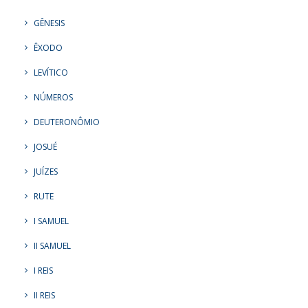
GÊNESIS
ÊXODO
LEVÍTICO
NÚMEROS
DEUTERONÔMIO
JOSUÉ
JUÍZES
RUTE
I SAMUEL
II SAMUEL
I REIS
II REIS