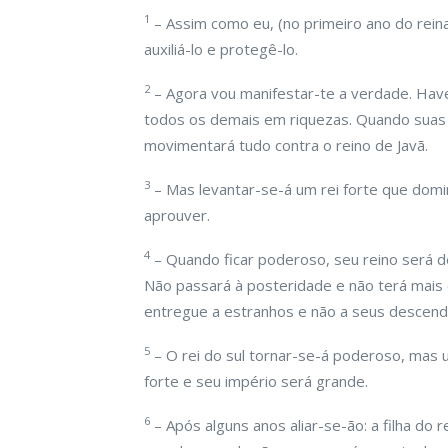
1
– Assim como eu, (no primeiro ano do rein
auxiliá-lo e protegê-lo.
2
– Agora vou manifestar-te a verdade. Haver
todos os demais em riquezas. Quando suas
movimentará tudo contra o reino de Javã.
3
– Mas levantar-se-á um rei forte que domi
aprouver.
4
– Quando ficar poderoso, seu reino será 
Não passará à posteridade e não terá mai
entregue a estranhos e não a seus descend
5
– O rei do sul tornar-se-á poderoso, mas u
forte e seu império será grande.
6
– Após alguns anos aliar-se-ão: a filha do re