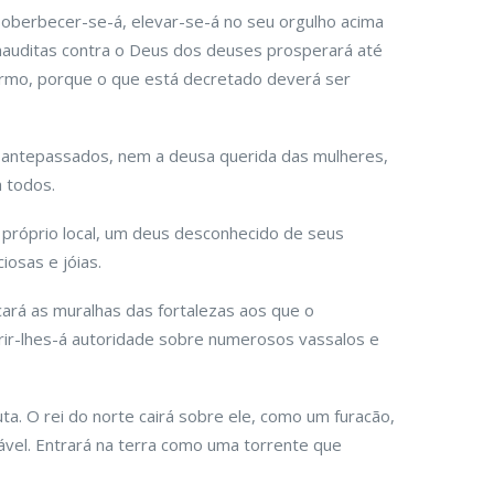
soberbecer-se-á, elevar-se-á no seu orgulho acima
 inauditas contra o Deus dos deuses prosperará até
ermo, porque o que está decretado deverá ser
 antepassados, nem a deusa querida das mulheres,
a todos.
 próprio local, um deus desconhecido de seus
iosas e jóias.
cará as muralhas das fortalezas aos que o
erir-lhes-á autoridade sobre numerosos vassalos e
luta. O rei do norte cairá sobre ele, como um furacão,
ável. Entrará na terra como uma torrente que