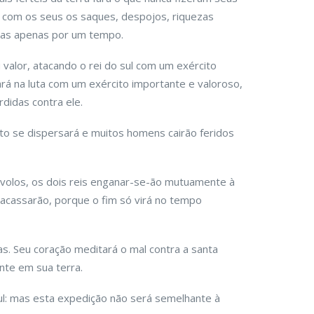
á com os seus os saques, despojos, riquezas
 mas apenas por um tempo.
 valor, atacando o rei do sul com um exército
rará na luta com um exército importante e valoroso,
rdidas contra ele.
to se dispersará e muitos homens cairão feridos
volos, os dois reis enganar-se-ão mutuamente à
acassarão, porque o fim só virá no tempo
s. Seu coração meditará o mal contra a santa
nte em sua terra.
ul: mas esta expedição não será semelhante à