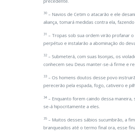
precedente.
30
– Navios de Cetim o atacarão e ele desani
aliança, tomará medidas contra ela, fazen
31
– Tropas sob sua ordem virão profanar o s
perpétuo e instalarão a abominação do dev
32
– Submeterá, com suas lisonjas, os violad
conhecem seu Deus manter-se-á firme e res
33
– Os homens doutos desse povo instruir
perecerão pela espada, fogo, cativeiro e pi
34
– Enquanto forem caindo dessa maneira,
se-á hipocritamente a eles.
35
– Muitos desses sábios sucumbirão, a fim
branqueados até o termo final ora, esse fi