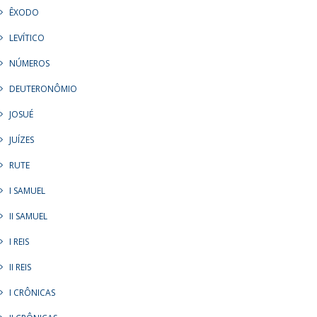
ÊXODO
LEVÍTICO
NÚMEROS
DEUTERONÔMIO
JOSUÉ
JUÍZES
RUTE
I SAMUEL
II SAMUEL
I REIS
II REIS
I CRÔNICAS