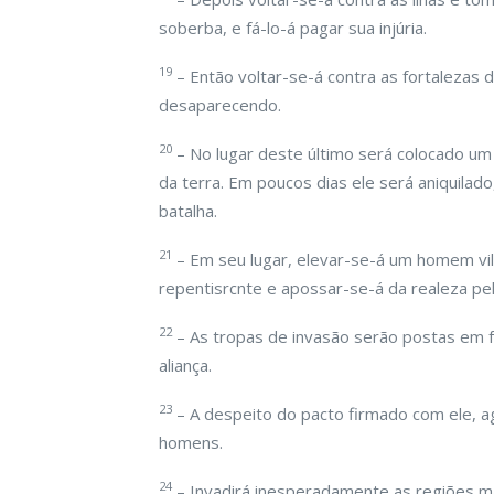
soberba, e fá-lo-á pagar sua injúria.
19
– Então voltar-se-á contra as fortalezas d
desaparecendo.
20
– No lugar deste último será colocado um p
da terra. Em poucos dias ele será aniquilad
batalha.
21
– Em seu lugar, elevar-se-á um homem vil
repentisrcnte e apossar-se-á da realeza pel
22
– As tropas de invasão serão postas em f
aliança.
23
– A despeito do pacto firmado com ele, ag
homens.
24
– Invadirá inesperadamente as regiões mai