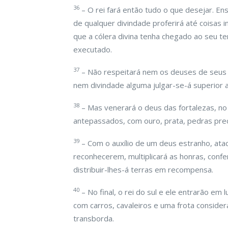
36
– O rei fará então tudo o que desejar. En
de qualquer divindade proferirá até coisas
que a cólera divina tenha chegado ao seu t
executado.
37
– Não respeitará nem os deuses de seus
nem divindade alguma julgar-se-á superior 
38
– Mas venerará o deus das fortalezas, no
antepassados, com ouro, prata, pedras prec
39
– Com o auxílio de um deus estranho, ata
reconhecerem, multiplicará as honras, conf
distribuir-lhes-á terras em recompensa.
40
– No final, o rei do sul e ele entrarão em 
com carros, cavaleiros e uma frota consider
transborda.