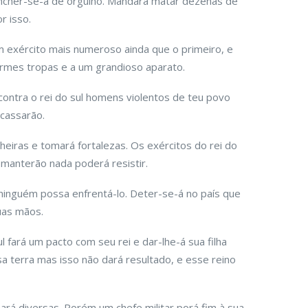
encher-se-á de orgulho. Mandará matar dezenas de
r isso.
 exército mais numeroso ainda que o primeiro, e
rmes tropas e a um grandioso aparato.
ntra o rei do sul homens violentos de teu povo
acassarão.
cheiras e tomará fortalezas. Os exércitos do rei do
 manterão nada poderá resistir.
ninguém possa enfrentá-lo. Deter-se-á no país que
suas mãos.
 fará um pacto com seu rei e dar-lhe-á sua filha
a terra mas isso não dará resultado, e esse reino
mará diversas. Porém um chefe militar porá fim à sua