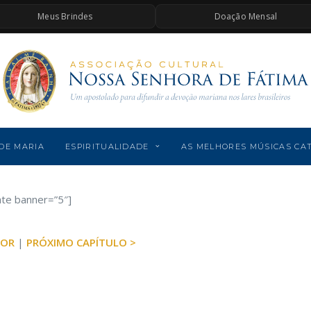
Meus Brindes
Doação Mensal
DE MARIA
ESPIRITUALIDADE
AS MELHORES MÚSICAS CA
ate banner=”5″]
IOR
|
PRÓXIMO CAPÍTULO >