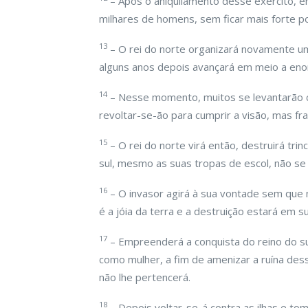
– Após o aniquilamento desse exército, 
milhares de homens, sem ficar mais forte po
13
– O rei do norte organizará novamente um
alguns anos depois avançará em meio a eno
14
– Nesse momento, muitos se levantarão co
revoltar-se-ão para cumprir a visão, mas fr
15
– O rei do norte virá então, destruirá trin
sul, mesmo as suas tropas de escol, não se
16
– O invasor agirá à sua vontade sem que 
é a jóia da terra e a destruição estará em 
17
– Empreenderá a conquista do reino do sul
como mulher, a fim de amenizar a ruína dess
não lhe pertencerá.
18
– Depois voltar-se-á contra as ilhas e to