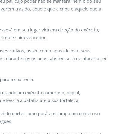
eu pai, cujo poder não se manterá, nem o do seu
verem trazido, aquele que a criou e aquele que a
se-á em seu lugar virá em direção do exército,
á-lo-á e sairá vencedor.
ses cativos, assim como seus ídolos e seus
s, durante alguns anos, abster-se-á de atacar o rei
 para a sua terra.
crutando um exército numeroso, o qual,
e levará a batalha até a sua fortaleza.
r o rei do norte: como porá em campo um numeroso
egues.