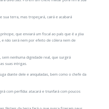
e sua terra, mas tropeçará, cairá e acabará
ríncipe, que enviará um fiscal ao país que é a jóia
o, e não será nem por efeito de cólera nem de
, sem nenhuma dignidade real, que surgirá
as suas intrigas.
uga diante dele e aniquiladas, bem como o chefe da
irá com perfídia: atacará e triunfará com poucos
s férteis da terra fará o que nunca fizeram seus