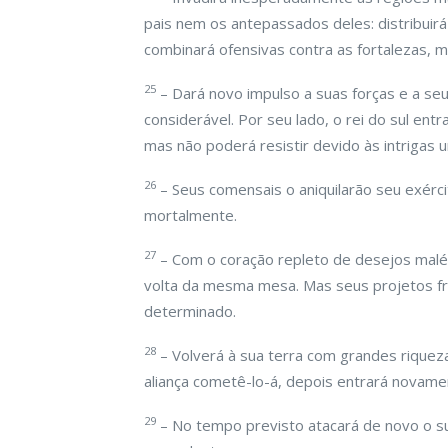
pais nem os antepassados deles: distribuir
combinará ofensivas contra as fortalezas,
25
– Dará novo impulso a suas forças e a seu
considerável. Por seu lado, o rei do sul ent
mas não poderá resistir devido às intrigas u
26
– Seus comensais o aniquilarão seu exérci
mortalmente.
27
– Com o coração repleto de desejos malé
volta da mesma mesa. Mas seus projetos fr
determinado.
28
– Volverá à sua terra com grandes riqueza
aliança cometê-lo-á, depois entrará novame
29
– No tempo previsto atacará de novo o s