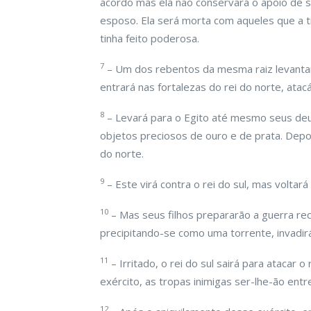
acordo mas ela não conservará o apoio de s
esposo. Ela será morta com aqueles que a ti
tinha feito poderosa.
7
– Um dos rebentos da mesma raiz levantar-
entrará nas fortalezas do rei do norte, atac
8
– Levará para o Egito até mesmo seus deu
objetos preciosos de ouro e de prata. Depoi
do norte.
9
– Este virá contra o rei do sul, mas voltará
10
– Mas seus filhos prepararão a guerra re
precipitando-se como uma torrente, invadirá 
11
– Irritado, o rei do sul sairá para ataca
exército, as tropas inimigas ser-lhe-ão entr
12