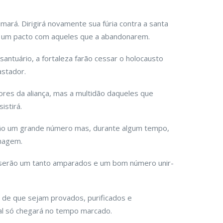
mará. Dirigirá novamente sua fúria contra a santa
do um pacto com aqueles que a abandonarem.
antuário, a fortaleza farão cessar o holocausto
astador.
ores da aliança, mas a multidão daqueles que
istirá.
ão um grande número mas, durante algum tempo,
lhagem.
 serão um tanto amparados e um bom número unir-
 de que sejam provados, purificados e
nal só chegará no tempo marcado.