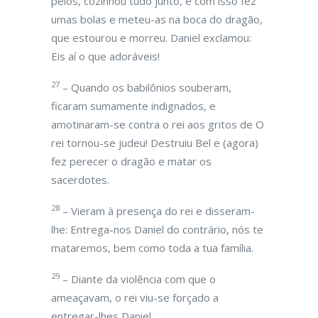
pêlos, cozinhou tudo junto, e com isso fez
umas bolas e meteu-as na boca do dragão,
que estourou e morreu. Daniel exclamou:
Eis aí o que adoráveis!
27
– Quando os babilônios souberam,
ficaram sumamente indignados, e
amotinaram-se contra o rei aos gritos de O
rei tornou-se judeu! Destruiu Bel e (agora)
fez perecer o dragão e matar os
sacerdotes.
28
– Vieram à presença do rei e disseram-
lhe: Entrega-nos Daniel do contrário, nós te
mataremos, bem como toda a tua família.
29
– Diante da violência com que o
ameaçavam, o rei viu-se forçado a
entregar-lhes Daniel,