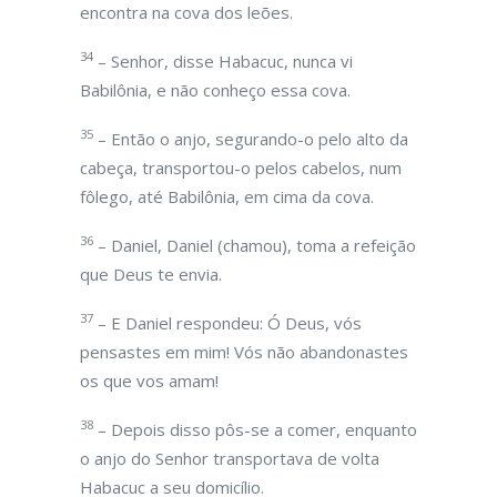
encontra na cova dos leões.
34
– Senhor, disse Habacuc, nunca vi
Babilônia, e não conheço essa cova.
35
– Então o anjo, segurando-o pelo alto da
cabeça, transportou-o pelos cabelos, num
fôlego, até Babilônia, em cima da cova.
36
– Daniel, Daniel (chamou), toma a refeição
que Deus te envia.
37
– E Daniel respondeu: Ó Deus, vós
pensastes em mim! Vós não abandonastes
os que vos amam!
38
– Depois disso pôs-se a comer, enquanto
o anjo do Senhor transportava de volta
Habacuc a seu domicílio.