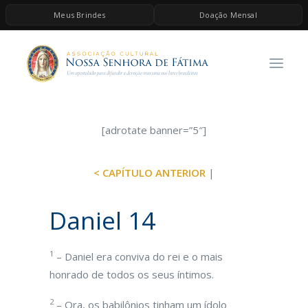
Meus Brindes
Doação Mensal
HOME
A ASSOCIAÇÃO
CONTEÚDOS DE MARIA
ESPIRITUALIDADE
[adrotate banner=”5″]
AS MELHORES MÚSICAS CATÓLICAS
< CAPÍTULO ANTERIOR
|
BRINDES
QUERO DOAR
Daniel 14
1
– Daniel era conviva do rei e o mais
honrado de todos os seus íntimos.
2
– Ora, os babilônios tinham um ídolo