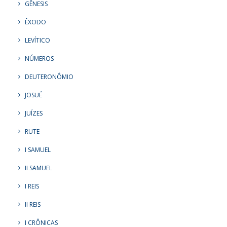
GÊNESIS
ÊXODO
LEVÍTICO
NÚMEROS
DEUTERONÔMIO
JOSUÉ
JUÍZES
RUTE
I SAMUEL
II SAMUEL
I REIS
II REIS
I CRÔNICAS