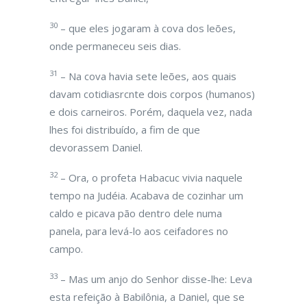
30
– que eles jogaram à cova dos leões,
onde permaneceu seis dias.
31
– Na cova havia sete leões, aos quais
davam cotidiasrcnte dois corpos (humanos)
e dois carneiros. Porém, daquela vez, nada
lhes foi distribuído, a fim de que
devorassem Daniel.
32
– Ora, o profeta Habacuc vivia naquele
tempo na Judéia. Acabava de cozinhar um
caldo e picava pão dentro dele numa
panela, para levá-lo aos ceifadores no
campo.
33
– Mas um anjo do Senhor disse-lhe: Leva
esta refeição à Babilônia, a Daniel, que se