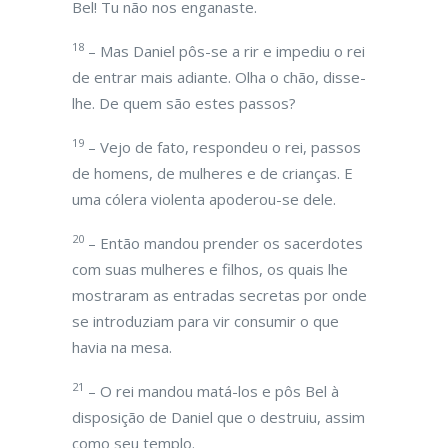
Bel! Tu não nos enganaste.
18
– Mas Daniel pôs-se a rir e impediu o rei
de entrar mais adiante. Olha o chão, disse-
lhe. De quem são estes passos?
19
– Vejo de fato, respondeu o rei, passos
de homens, de mulheres e de crianças. E
uma cólera violenta apoderou-se dele.
20
– Então mandou prender os sacerdotes
com suas mulheres e filhos, os quais lhe
mostraram as entradas secretas por onde
se introduziam para vir consumir o que
havia na mesa.
21
– O rei mandou matá-los e pôs Bel à
disposição de Daniel que o destruiu, assim
como seu templo.