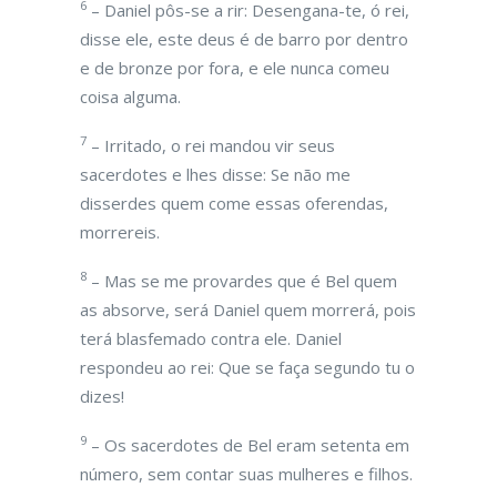
6
– Daniel pôs-se a rir: Desengana-te, ó rei,
disse ele, este deus é de barro por dentro
e de bronze por fora, e ele nunca comeu
coisa alguma.
7
– Irritado, o rei mandou vir seus
sacerdotes e lhes disse: Se não me
disserdes quem come essas oferendas,
morrereis.
8
– Mas se me provardes que é Bel quem
as absorve, será Daniel quem morrerá, pois
terá blasfemado contra ele. Daniel
respondeu ao rei: Que se faça segundo tu o
dizes!
9
– Os sacerdotes de Bel eram setenta em
número, sem contar suas mulheres e filhos.