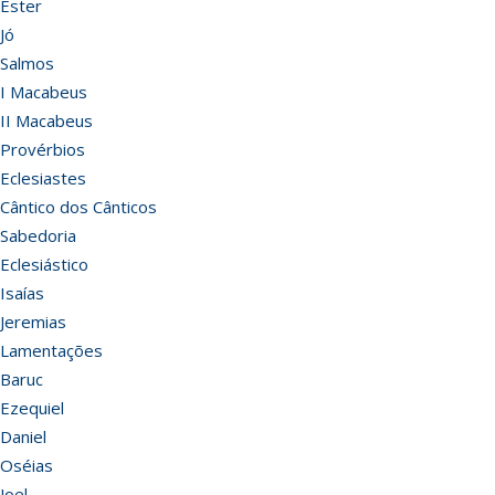
Ester
Jó
Salmos
I Macabeus
II Macabeus
Provérbios
Eclesiastes
Cântico dos Cânticos
Sabedoria
Eclesiástico
Isaías
Jeremias
Lamentações
Baruc
Ezequiel
Daniel
Oséias
Joel