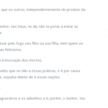
 que os outros, independentemente do produto da
nhor, teu Deus, te dá, não te porás a imitar as
a.
sar pelo fogo seu filho ou sua filha, nem quem se
ao feiticismo,
ou â invocação dos mortos,
eles que se dão a essas práticas, e é por causa
 expulsa diante de ti essas nações.
.
oureiros e os adivinhos a ti, porém, o Senhor, teu