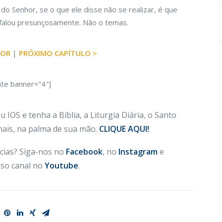
o Senhor, se o que ele disse não se realizar, é que
 falou presunçosamente. Não o temas.
IOR
|
PRÓXIMO CAPÍTULO >
ate banner=”4″]
 IOS e tenha a Bíblia, a Liturgia Diária, o Santo
 mais, na palma de sua mão.
CLIQUE AQUI!
cias? Siga-nos no
Facebook
, no
Instagram
e
so canal no
Youtube
.