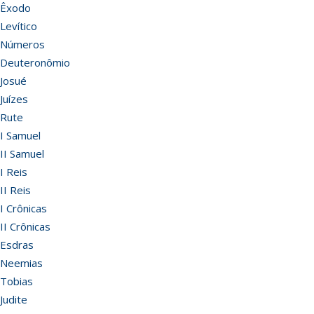
Êxodo
Levítico
Números
Deuteronômio
Josué
Juízes
Rute
I Samuel
II Samuel
I Reis
II Reis
I Crônicas
II Crônicas
Esdras
Neemias
Tobias
Judite