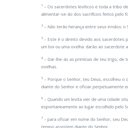
1
– Os sacerdotes levíticos e toda a tribo d
alimentar-se-ão dos sacrifícios feitos pelo 
2
– Não terão herança entre seus irmãos: o 
3
– Este é o direito devido aos sacerdotes 
um boi ou uma ovelha: darão ao sacerdote 
4
– Dar-lhe-ás as primícias de teu trigo, de t
ovelhas.
5
– Porque o Senhor, teu Deus, escolheu-o de
diante do Senhor e oficiar perpetuamente 
6
– Quando um levita vier de uma cidade situ
espontaneamente ao lugar escolhido pelo S
7
– para oficiar em nome do Senhor, seu Deu
tempo assistem diante do Senhor,