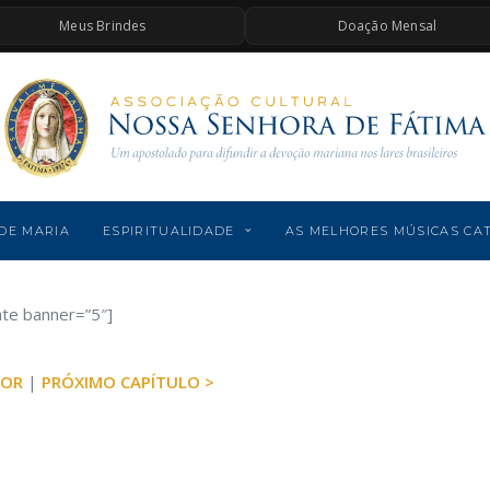
Meus Brindes
Doação Mensal
DE MARIA
ESPIRITUALIDADE
AS MELHORES MÚSICAS CA
ate banner=”5″]
IOR
|
PRÓXIMO CAPÍTULO >