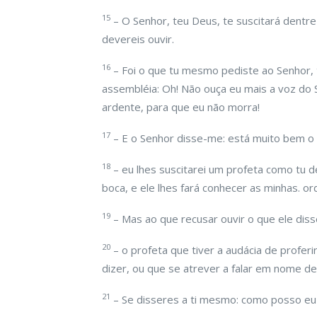
15
– O Senhor, teu Deus, te suscitará dentre
devereis ouvir.
16
– Foi o que tu mesmo pediste ao Senhor, 
assembléia: Oh! Não ouça eu mais a voz do
ardente, para que eu não morra!
17
– E o Senhor disse-me: está muito bem o
18
– eu lhes suscitarei um profeta como tu d
boca, e ele lhes fará conhecer as minhas. or
19
– Mas ao que recusar ouvir o que ele disse
20
– o profeta que tiver a audácia de profe
dizer, ou que se atrever a falar em nome d
21
– Se disseres a ti mesmo: como posso eu 