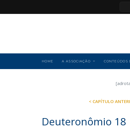
HOME
A ASSOCIAÇÃO
CONTEÚDOS 
[adrot
< CAPÍTULO ANTER
Deuteronômio 18