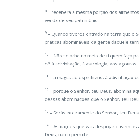
8
– receberá a mesma porção dos alimentos
venda de seu patrimônio.
9
– Quando tiveres entrado na terra que o Se
práticas abomináveis da gente daquele terr
10
– Não se ache no meio de ti quem faça pas
dê à adivinhação, à astrologia, aos agouros, 
11
– à magia, ao espiritismo, à adivinhação 
12
– porque o Senhor, teu Deus, abomina aqu
dessas abominações que o Senhor, teu Deus,
13
– Serás inteiramente do Senhor, teu Deus
14
– As nações que vais despojar ouvem os ag
Deus, não o permite.