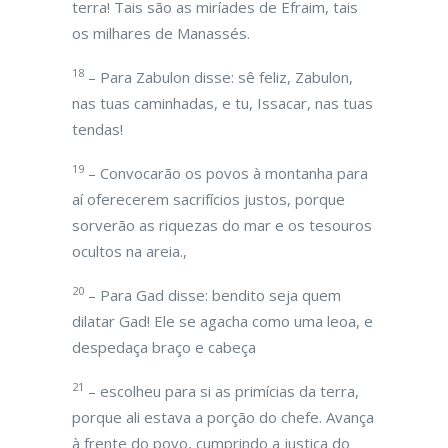
terra! Tais são as miríades de Efraim, tais
os milhares de Manassés.
18
– Para Zabulon disse: sê feliz, Zabulon,
nas tuas caminhadas, e tu, Issacar, nas tuas
tendas!
19
– Convocarão os povos à montanha para
aí oferecerem sacrifícios justos, porque
sorverão as riquezas do mar e os tesouros
ocultos na areia.,
20
– Para Gad disse: bendito seja quem
dilatar Gad! Ele se agacha como uma leoa, e
despedaça braço e cabeça
21
– escolheu para si as primícias da terra,
porque ali estava a porção do chefe. Avança
à frente do povo, cumprindo a justiça do