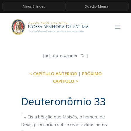
Meus Brindes
Doação Mensal
HOME
A ASSOCIAÇÃO
CONTEÚDOS DE MARIA
ESPIRITUALIDADE
[adrotate banner=”5″]
AS MELHORES MÚSICAS CATÓLICAS
< CAPÍTULO ANTERIOR
|
PRÓXIMO
BRINDES
CAPÍTULO >
QUERO DOAR
Deuteronômio 33
1
– Eis a bênção que Moisés, o homem de
Deus, pronunciou sobre os israelitas antes