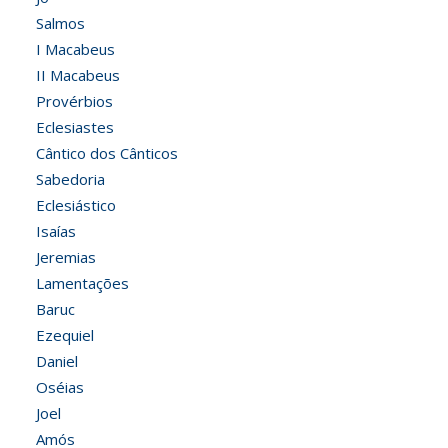
Salmos
I Macabeus
II Macabeus
Provérbios
Eclesiastes
Cântico dos Cânticos
Sabedoria
Eclesiástico
Isaías
Jeremias
Lamentações
Baruc
Ezequiel
Daniel
Oséias
Joel
Amós