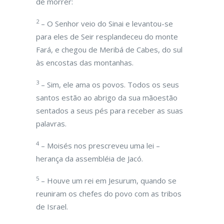
de morrer:
2
– O Senhor veio do Sinai e levantou-se
para eles de Seir resplandeceu do monte
Fará, e chegou de Meribá de Cabes, do sul
às encostas das montanhas.
3
– Sim, ele ama os povos. Todos os seus
santos estão ao abrigo da sua mãoestão
sentados a seus pés para receber as suas
palavras.
4
– Moisés nos prescreveu uma lei –
herança da assembléia de Jacó.
5
– Houve um rei em Jesurum, quando se
reuniram os chefes do povo com as tribos
de Israel.