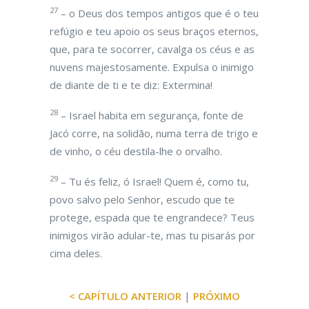
27
– o Deus dos tempos antigos que é o teu
refúgio e teu apoio os seus braços eternos,
que, para te socorrer, cavalga os céus e as
nuvens majestosamente. Expulsa o inimigo
de diante de ti e te diz: Extermina!
28
– Israel habita em segurança, fonte de
Jacó corre, na solidão, numa terra de trigo e
de vinho, o céu destila-lhe o orvalho.
29
– Tu és feliz, ó Israel! Quem é, como tu,
povo salvo pelo Senhor, escudo que te
protege, espada que te engrandece? Teus
inimigos virão adular-te, mas tu pisarás por
cima deles.
< CAPÍTULO ANTERIOR
|
PRÓXIMO