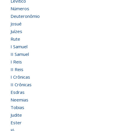
Levítico
Números
Deuteronômio
Josué
Juízes
Rute
I Samuel
II Samuel
I Reis
II Reis
I Crônicas
II Crônicas
Esdras
Neemias
Tobias
Judite
Ester
Jó