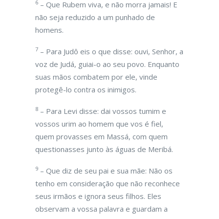
6
– Que Rubem viva, e não morra jamais! E
não seja reduzido a um punhado de
homens.
7
– Para Judô eis o que disse: ouvi, Senhor, a
voz de Judá, guiai-o ao seu povo. Enquanto
suas mãos combatem por ele, vinde
protegê-lo contra os inimigos.
8
– Para Levi disse: dai vossos tumim e
vossos urim ao homem que vos é fiel,
quem provasses em Massá, com quem
questionasses junto às águas de Meribá.
9
– Que diz de seu pai e sua mãe: Não os
tenho em consideração que não reconhece
seus irmãos e ignora seus filhos. Eles
observam a vossa palavra e guardam a