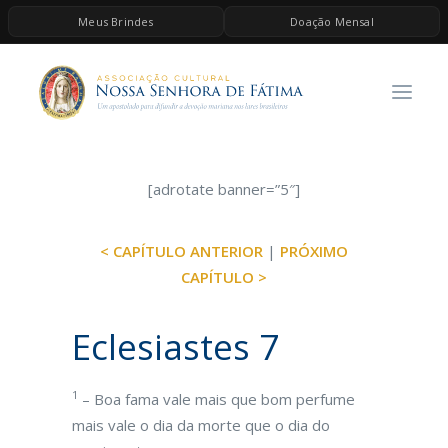
Meus Brindes
Doação Mensal
HOME
A ASSOCIAÇÃO
CONTEÚDOS DE MARIA
ESPIRITUALIDADE
[adrotate banner=”5″]
AS MELHORES MÚSICAS CATÓLICAS
< CAPÍTULO ANTERIOR
|
PRÓXIMO
BRINDES
CAPÍTULO >
QUERO DOAR
Eclesiastes 7
1
– Boa fama vale mais que bom perfume
mais vale o dia da morte que o dia do