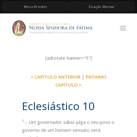
Meus Brindes
Doação Mensal
HOME
A ASSOCIAÇÃO
CONTEÚDOS DE MARIA
ESPIRITUALIDADE
[adrotate banner=”5″]
AS MELHORES MÚSICAS CATÓLICAS
< CAPÍTULO ANTERIOR
|
PRÓXIMO
BRINDES
CAPÍTULO >
QUERO DOAR
Eclesiástico 10
1
– Um governador sábio julga o seu povo o
governo de um homem sensato será