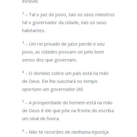
estável.
2
– Tal o juiz do povo, tais os seus ministros
tal o governador da cidade, tais os seus
habitantes.
3
– Um rei privado de juízo perde o seu
povo, as cidades povoam-se pelo bom
senso dos que governam.
4
– O domínio sobre um país está na mão
de Deus. Ele lhe suscitará no tempo
oportuno um governador útil.
5
– A prosperidade do homem está na mão
de Deus é ele que põe na fronte do escriba
um sinal de honra.
6
– Não te recordes de nenhuma injustiça