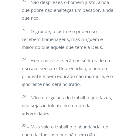
26
– Não desprezes o homem justo, ainda
que pobre não enalteças um pecador, ainda
que rico,
27
– O grande, o justo e o poderoso
recebem homenagens, mas ninguém é
maior do que aquele que teme a Deus.
28
– Homens livres serão os súditos de um
escravo sensato. Repreendido, o homem
prudente e bem educado não murmura, e o
ignorante não será honrado.
29
– Não te orgulhes do trabalho que fazes,
não sejas indolente no tempo da
adversidade.
30
– Mais vale o trabalho e abundância, do
que o jactancioso que não tem pão.