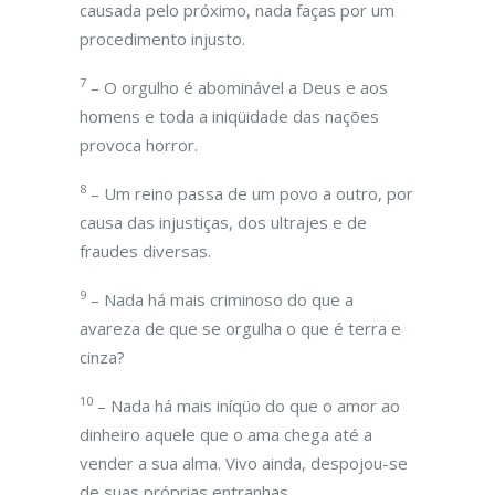
causada pelo próximo, nada faças por um
procedimento injusto.
7
– O orgulho é abominável a Deus e aos
homens e toda a iniqüidade das nações
provoca horror.
8
– Um reino passa de um povo a outro, por
causa das injustiças, dos ultrajes e de
fraudes diversas.
9
– Nada há mais criminoso do que a
avareza de que se orgulha o que é terra e
cinza?
10
– Nada há mais iníqüo do que o amor ao
dinheiro aquele que o ama chega até a
vender a sua alma. Vivo ainda, despojou-se
de suas próprias entranhas.