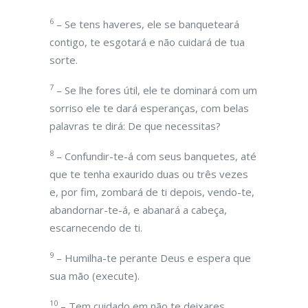
6
– Se tens haveres, ele se banqueteará
contigo, te esgotará e não cuidará de tua
sorte.
7
– Se lhe fores útil, ele te dominará com um
sorriso ele te dará esperanças, com belas
palavras te dirá: De que necessitas?
8
– Confundir-te-á com seus banquetes, até
que te tenha exaurido duas ou três vezes
e, por fim, zombará de ti depois, vendo-te,
abandornar-te-á, e abanará a cabeça,
escarnecendo de ti.
9
– Humilha-te perante Deus e espera que
sua mão (execute).
10
– Tem cuidado em não te deixares