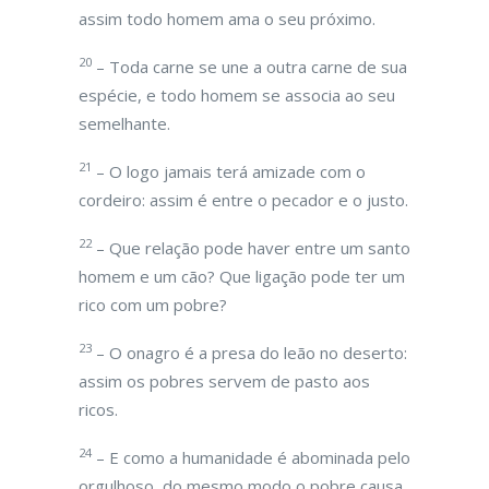
assim todo homem ama o seu próximo.
20
– Toda carne se une a outra carne de sua
espécie, e todo homem se associa ao seu
semelhante.
21
– O logo jamais terá amizade com o
cordeiro: assim é entre o pecador e o justo.
22
– Que relação pode haver entre um santo
homem e um cão? Que ligação pode ter um
rico com um pobre?
23
– O onagro é a presa do leão no deserto:
assim os pobres servem de pasto aos
ricos.
24
– E como a humanidade é abominada pelo
orgulhoso, do mesmo modo o pobre causa