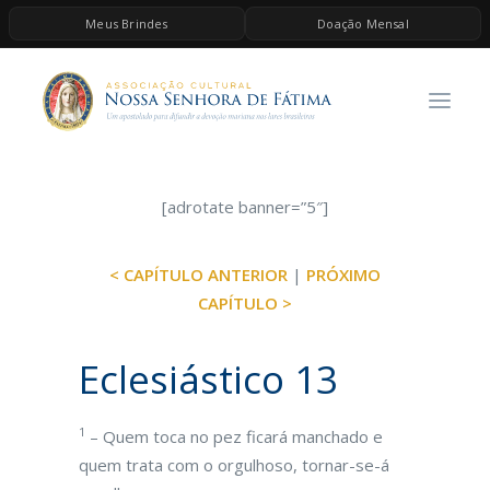
Meus Brindes
Doação Mensal
HOME
A ASSOCIAÇÃO
CONTEÚDOS DE MARIA
ESPIRITUALIDADE
[adrotate banner=”5″]
AS MELHORES MÚSICAS CATÓLICAS
< CAPÍTULO ANTERIOR
|
PRÓXIMO
BRINDES
CAPÍTULO >
QUERO DOAR
Eclesiástico 13
1
– Quem toca no pez ficará manchado e
quem trata com o orgulhoso, tornar-se-á