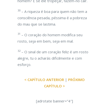
homem? E se ele tropeçar, fazem-no cair.
30
– A riqueza é boa para quem não tem a
consciência pesada, péssima é a pobreza
do mau que se lastima.
31
– O coração do homem modifica seu
rosto, seja em bem, seja em mal.
32
– O sinal de um coração feliz é um rosto
alegre, tu o acharás dificilmente e com
esforço.
< CAPÍTULO ANTERIOR
|
PRÓXIMO
CAPÍTULO >
[adrotate banner=”4″]