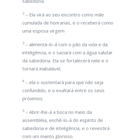
sabedoria.
2
– Ela virá ao seu encontro como mãe
cumulada de honrarias, e o receberá como
uma esposa virgem
3
– alimentá-lo-á com o pão da vida e da
inteligência, e o saciará com a água salutar
da sabedoria. Ela se fortalecerá nele e o
tornará inabalável,
4
– ela o sustentará para que não seja
confundido, e o exaltará entre os seus
próximos.
5
– Abrir-lhe-á a boca no meio da
assembléia, enchê-lo-á do espírito de
sabedoria e de inteligência, e o revestirá
com um manto glorioso.