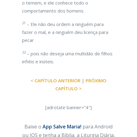
o temem, e ele conhece todo o
comportamento dos homens.
21
– Ele não deu ordem a ninguém para
fazer o mal, e a ninguém deu licença para
pecar
22
– pois não deseja uma multidão de filhos
infiéis e inúteis.
< CAPÍTULO ANTERIOR
|
PRÓXIMO
CAPÍTULO >
[adrotate banner=”4″]
Baixe o
App Salve Maria!
para Android
ou IOS e tenha a Bíblia, a Liturgia Diária,