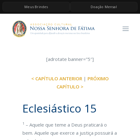
Meus Brindes
Doação Mensal
HOME
A ASSOCIAÇÃO
CONTEÚDOS DE MARIA
ESPIRITUALIDADE
[adrotate banner=”5″]
AS MELHORES MÚSICAS CATÓLICAS
< CAPÍTULO ANTERIOR
|
PRÓXIMO
BRINDES
CAPÍTULO >
QUERO DOAR
Eclesiástico 15
1
– Aquele que teme a Deus praticará o
bem. Aquele que exerce a justiça possuirá a