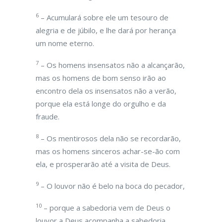
6
– Acumulará sobre ele um tesouro de
alegria e de júbilo, e lhe dará por herança
um nome eterno.
7
– Os homens insensatos não a alcançarão,
mas os homens de bom senso irão ao
encontro dela os insensatos não a verão,
porque ela está longe do orgulho e da
fraude.
8
– Os mentirosos dela não se recordarão,
mas os homens sinceros achar-se-ão com
ela, e prosperarão até a visita de Deus.
9
– O louvor não é belo na boca do pecador,
10
– porque a sabedoria vem de Deus o
louvor a Deus acompanha a sabedoria,