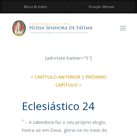
Meus Brindes
Doação Mensal
HOME
A ASSOCIAÇÃO
CONTEÚDOS DE MARIA
ESPIRITUALIDADE
[adrotate banner=”5″]
AS MELHORES MÚSICAS CATÓLICAS
< CAPÍTULO ANTERIOR
|
PRÓXIMO
BRINDES
CAPÍTULO >
QUERO DOAR
Eclesiástico 24
1
– A sabedoria faz o seu próprio elogio,
honra-se em Deus, gloria-se no meio do