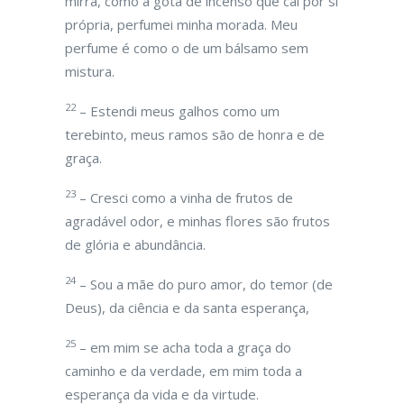
mirra, como a gota de incenso que cai por si
própria, perfumei minha morada. Meu
perfume é como o de um bálsamo sem
mistura.
22
– Estendi meus galhos como um
terebinto, meus ramos são de honra e de
graça.
23
– Cresci como a vinha de frutos de
agradável odor, e minhas flores são frutos
de glória e abundância.
24
– Sou a mãe do puro amor, do temor (de
Deus), da ciência e da santa esperança,
25
– em mim se acha toda a graça do
caminho e da verdade, em mim toda a
esperança da vida e da virtude.