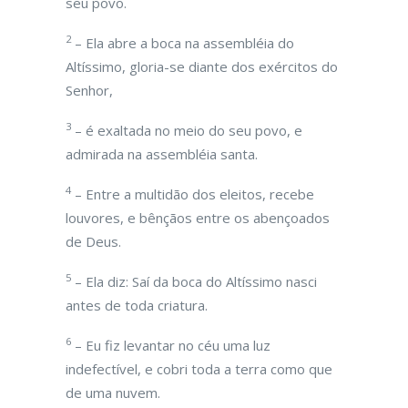
seu povo.
2
– Ela abre a boca na assembléia do
Altíssimo, gloria-se diante dos exércitos do
Senhor,
3
– é exaltada no meio do seu povo, e
admirada na assembléia santa.
4
– Entre a multidão dos eleitos, recebe
louvores, e bênçãos entre os abençoados
de Deus.
5
– Ela diz: Saí da boca do Altíssimo nasci
antes de toda criatura.
6
– Eu fiz levantar no céu uma luz
indefectível, e cobri toda a terra como que
de uma nuvem.