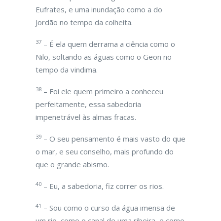
Eufrates, e uma inundação como a do
Jordão no tempo da colheita.
37
– É ela quem derrama a ciência como o
Nilo, soltando as águas como o Geon no
tempo da vindima.
38
– Foi ele quem primeiro a conheceu
perfeitamente, essa sabedoria
impenetrável às almas fracas.
39
– O seu pensamento é mais vasto do que
o mar, e seu conselho, mais profundo do
que o grande abismo.
40
– Eu, a sabedoria, fiz correr os rios.
41
– Sou como o curso da água imensa de
um rio, como o canal de uma ribeira, e como