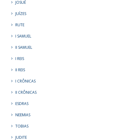
JOSUÉ
JUÍZES
RUTE
I SAMUEL
II SAMUEL
I REIS
II REIS
I CRÔNICAS
II CRÔNICAS
ESDRAS
NEEMIAS
TOBIAS
JUDITE