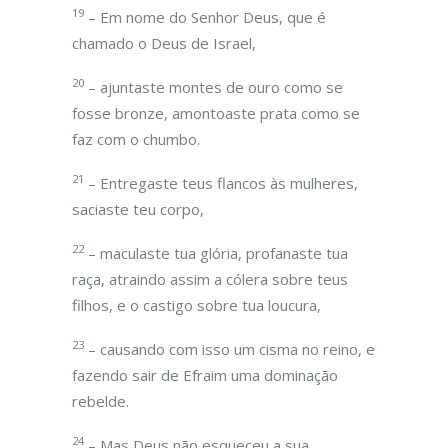
19
– Em nome do Senhor Deus, que é
chamado o Deus de Israel,
20
– ajuntaste montes de ouro como se
fosse bronze, amontoaste prata como se
faz com o chumbo.
21
– Entregaste teus flancos às mulheres,
saciaste teu corpo,
22
– maculaste tua glória, profanaste tua
raça, atraindo assim a cólera sobre teus
filhos, e o castigo sobre tua loucura,
23
– causando com isso um cisma no reino, e
fazendo sair de Efraim uma dominação
rebelde.
24
– Mas Deus não esqueceu a sua