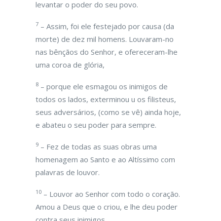
levantar o poder do seu povo.
7
– Assim, foi ele festejado por causa (da
morte) de dez mil homens. Louvaram-no
nas bênçãos do Senhor, e ofereceram-lhe
uma coroa de glória,
8
– porque ele esmagou os inimigos de
todos os lados, exterminou u os filisteus,
seus adversários, (como se vê) ainda hoje,
e abateu o seu poder para sempre.
9
– Fez de todas as suas obras uma
homenagem ao Santo e ao Altíssimo com
palavras de louvor.
10
– Louvor ao Senhor com todo o coração.
Amou a Deus que o criou, e lhe deu poder
contra seus inimigos.