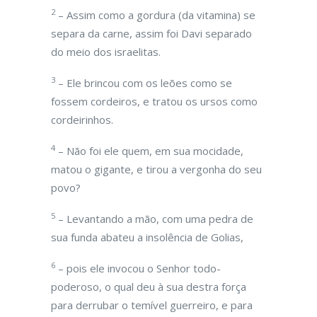
2
– Assim como a gordura (da vitamina) se
separa da carne, assim foi Davi separado
do meio dos israelitas.
3
– Ele brincou com os leões como se
fossem cordeiros, e tratou os ursos como
cordeirinhos.
4
– Não foi ele quem, em sua mocidade,
matou o gigante, e tirou a vergonha do seu
povo?
5
– Levantando a mão, com uma pedra de
sua funda abateu a insolência de Golias,
6
– pois ele invocou o Senhor todo-
poderoso, o qual deu à sua destra força
para derrubar o temível guerreiro, e para