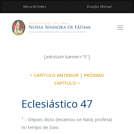
Meus Brindes
Doação Mensal
HOME
A ASSOCIAÇÃO
CONTEÚDOS DE MARIA
ESPIRITUALIDADE
[adrotate banner=”5″]
AS MELHORES MÚSICAS CATÓLICAS
< CAPÍTULO ANTERIOR
|
PRÓXIMO
BRINDES
CAPÍTULO >
QUERO DOAR
Eclesiástico 47
1
– Depois disto (levantou-se Natã, profeta)
no tempo de Davi.