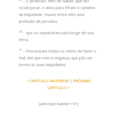
– E Jeroboão, filho de Nabat, que fez
Israel pecar, e abriu para Efraim o caminho
da iniqüidade. Houve entre eles uma
profusão de pecados,
30
– que os expulsaram para longe de sua
terra.
31
– Procuraram todos os meios de fazer o
mal, até que veio a vingança, que pôs um
termo às suas iniqüidades.
< CAPÍTULO ANTERIOR
|
PRÓXIMO
CAPÍTULO >
[adrotate banner=”4″]