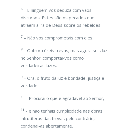
6
– E ninguém vos seduza com vãos
discursos. Estes são os pecados que
atraem a ira de Deus sobre os rebeldes.
7
– Não vos comprometais com eles.
8
– Outrora éreis trevas, mas agora sois luz
no Senhor: comportai-vos como
verdadeiras luzes.
9
– Ora, o fruto da luz é bondade, justiça e
verdade.
10
– Procurai o que é agradável ao Senhor,
11
– e não tenhais cumplicidade nas obras
infrutíferas das trevas pelo contrário,
condenai-as abertamente.