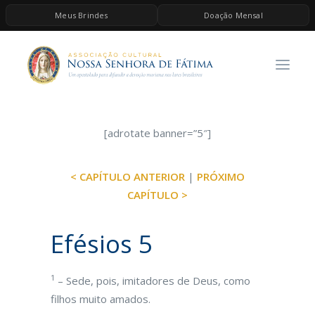
Meus Brindes
Doação Mensal
HOME
A ASSOCIAÇÃO
CONTEÚDOS DE MARIA
ESPIRITUALIDADE
[adrotate banner=”5″]
AS MELHORES MÚSICAS CATÓLICAS
< CAPÍTULO ANTERIOR
|
PRÓXIMO
BRINDES
CAPÍTULO >
QUERO DOAR
Efésios 5
1
– Sede, pois, imitadores de Deus, como
filhos muito amados.