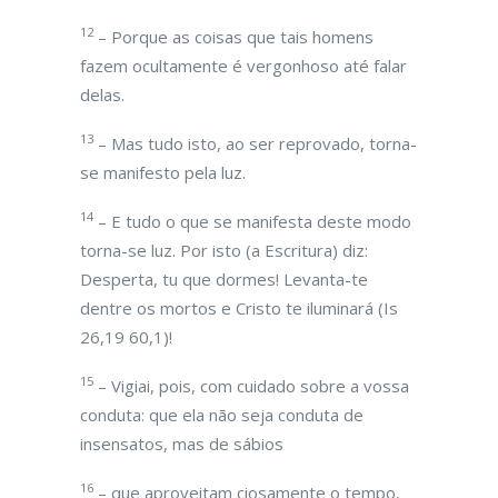
12
– Porque as coisas que tais homens
fazem ocultamente é vergonhoso até falar
delas.
13
– Mas tudo isto, ao ser reprovado, torna-
se manifesto pela luz.
14
– E tudo o que se manifesta deste modo
torna-se luz. Por isto (a Escritura) diz:
Desperta, tu que dormes! Levanta-te
dentre os mortos e Cristo te iluminará (Is
26,19 60,1)!
15
– Vigiai, pois, com cuidado sobre a vossa
conduta: que ela não seja conduta de
insensatos, mas de sábios
16
– que aproveitam ciosamente o tempo,