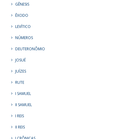
GÊNESIS
ÊXODO
LEVÍTICO
NÚMEROS
DEUTERONÔMIO
JOSUÉ
JUÍZES
RUTE
I SAMUEL
II SAMUEL
I REIS
II REIS
I CRÔNICAS