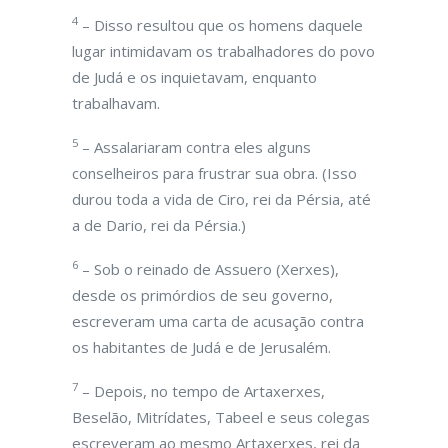
4
– Disso resultou que os homens daquele
lugar intimidavam os trabalhadores do povo
de Judá e os inquietavam, enquanto
trabalhavam.
5
– Assalariaram contra eles alguns
conselheiros para frustrar sua obra. (Isso
durou toda a vida de Ciro, rei da Pérsia, até
a de Dario, rei da Pérsia.)
6
– Sob o reinado de Assuero (Xerxes),
desde os primórdios de seu governo,
escreveram uma carta de acusação contra
os habitantes de Judá e de Jerusalém.
7
– Depois, no tempo de Artaxerxes,
Beselão, Mitrídates, Tabeel e seus colegas
escreveram ao mesmo Artaxerxes, rei da