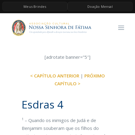
Meus Brindes
Doação Mensal
HOME
A ASSOCIAÇÃO
CONTEÚDOS DE MARIA
ESPIRITUALIDADE
[adrotate banner=”5″]
AS MELHORES MÚSICAS CATÓLICAS
< CAPÍTULO ANTERIOR
|
PRÓXIMO
BRINDES
CAPÍTULO >
QUERO DOAR
Esdras 4
1
– Quando os inimigos de Judá e de
Benjamim souberam que os filhos do