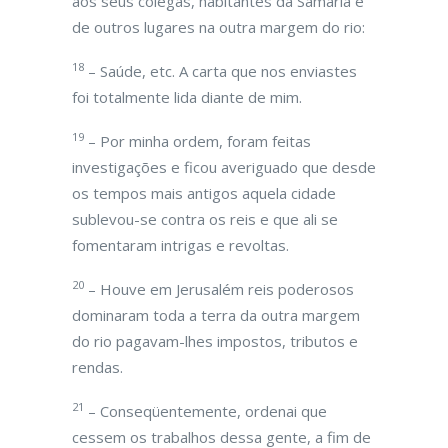
aos seus colegas, habitantes da Samaria e
de outros lugares na outra margem do rio:
18
– Saúde, etc. A carta que nos enviastes
foi totalmente lida diante de mim.
19
– Por minha ordem, foram feitas
investigações e ficou averiguado que desde
os tempos mais antigos aquela cidade
sublevou-se contra os reis e que ali se
fomentaram intrigas e revoltas.
20
– Houve em Jerusalém reis poderosos
dominaram toda a terra da outra margem
do rio pagavam-lhes impostos, tributos e
rendas.
21
– Conseqüentemente, ordenai que
cessem os trabalhos dessa gente, a fim de