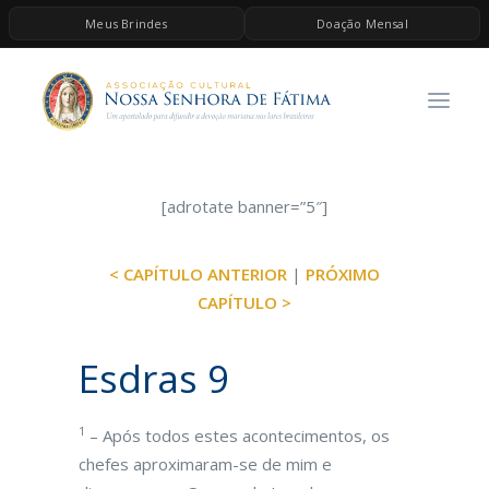
Meus Brindes
Doação Mensal
HOME
A ASSOCIAÇÃO
CONTEÚDOS DE MARIA
ESPIRITUALIDADE
[adrotate banner=”5″]
AS MELHORES MÚSICAS CATÓLICAS
< CAPÍTULO ANTERIOR
|
PRÓXIMO
BRINDES
CAPÍTULO >
QUERO DOAR
Esdras 9
1
– Após todos estes acontecimentos, os
chefes aproximaram-se de mim e