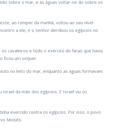
mão sobre o mar, e as águas voltar-se-ão sobre os
ste, ao romper da manhã, voltou ao seu nível
ncontro a ele, e o Senhor derribou os egípcios no
 os cavaleiros e todo o exército do faraó que havia
ão ficou um sequer.
nxuto no leito do mar, enquanto as águas formavam
 Israel da mão dos egípcios. E Israel viu os
inha exercido contra os egípcios. Por isso, o povo
rvo Moisés.