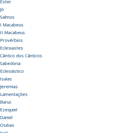
Ester
Jó
Salmos
I Macabeus
II Macabeus
Provérbios
Eclesiastes
Cântico dos Cânticos
Sabedoria
Eclesiástico
Isaías
Jeremias
Lamentações
Baruc
Ezequiel
Daniel
Oséias
Joel