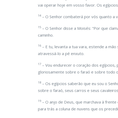
vai operar hoje em vosso favor. Os egípcios
14
– O Senhor combaterá por vós quanto a vós
15
– O Senhor disse a Moisés: “Por que clam
caminho.
16
– E tu, levanta a tua vara, estende a mão
atravessá-lo a pé enxuto.
17
– Vou endurecer o coração dos egípcios, p
gloriosamente sobre o faraó e sobre todo o 
18
– Os egípcios saberão que eu sou o Senhor
sobre o faraó, seus carros e seus cavaleiros
19
– O anjo de Deus, que marchava à frente d
para trás a coluna de nuvens que os preced