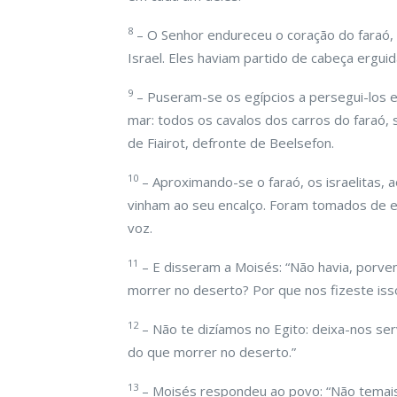
8
– O Senhor endureceu o coração do faraó, r
Israel. Eles haviam partido de cabeça erguid
9
– Puseram-se os egípcios a persegui-los 
mar: todos os cavalos dos carros do faraó, 
de Fiairot, defronte de Beelsefon.
10
– Aproximando-se o faraó, os israelitas, 
vinham ao seu encalço. Foram tomados de e
voz.
11
– E disseram a Moisés: “Não havia, porven
morrer no deserto? Por que nos fizeste iss
12
– Não te dizíamos no Egito: deixa-nos ser
do que morrer no deserto.”
13
– Moisés respondeu ao povo: “Não temais!