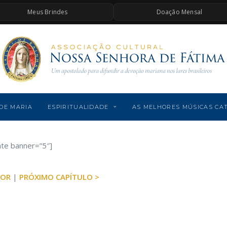
Meus Brindes
Doação Mensal
DE MARIA
ESPIRITUALIDADE
AS MELHORES MÚSICAS CA
ate banner=”5″]
IOR
|
PRÓXIMO CAPÍTULO >