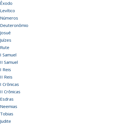
Êxodo
Levítico
Números
Deuteronômio
Josué
Juízes
Rute
I Samuel
II Samuel
I Reis
II Reis
I Crônicas
II Crônicas
Esdras
Neemias
Tobias
Judite