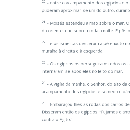
20
– entre o acampamento dos egípcios e o de
puderam aproximar-se um do outro, durante 
21
– Moisés estendeu a mão sobre o mar. O 
do oriente, que soprou toda a noite. E pôs 
22
– e os israelitas desceram a pé enxuto 
muralha à direita e à esquerda.
23
– Os egípcios os perseguiram: todos os ca
internaram-se após eles no leito do mar.
24
– À vigília da manhã, o Senhor, do alto da
acampamento dos egípcios e semeou o pâni
25
– Embaraçou-lhes as rodas dos carros de t
Disseram então os egípcios: “Fujamos diant
contra o Egito.”