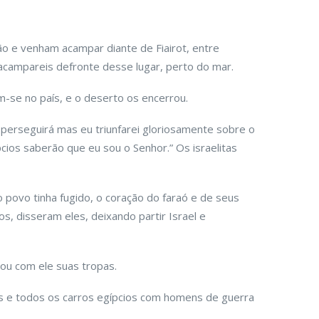
ão e venham acampar diante de Fiairot, entre
acampareis defronte desse lugar, perto do mar.
am-se no país, e o deserto os encerrou.
 perseguirá mas eu triunfarei gloriosamente sobre o
pcios saberão que eu sou o Senhor.” Os israelitas
 povo tinha fugido, o coração do faraó e de seus
s, disseram eles, deixando partir Israel e
ou com ele suas tropas.
s e todos os carros egípcios com homens de guerra