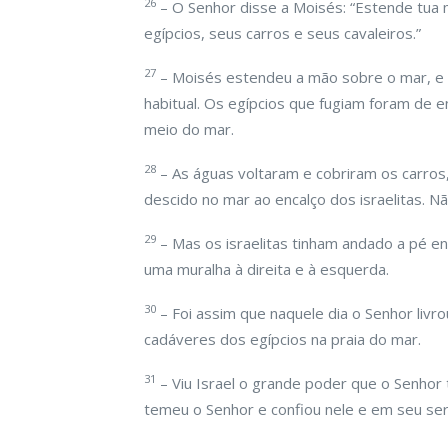
26
– O Senhor disse a Moisés: “Estende tua 
egípcios, seus carros e seus cavaleiros.”
27
– Moisés estendeu a mão sobre o mar, e e
habitual. Os egípcios que fugiam foram de e
meio do mar.
28
– As águas voltaram e cobriram os carros,
descido no mar ao encalço dos israelitas. N
29
– Mas os israelitas tinham andado a pé e
uma muralha à direita e à esquerda.
30
– Foi assim que naquele dia o Senhor livrou
cadáveres dos egípcios na praia do mar.
31
– Viu Israel o grande poder que o Senhor t
temeu o Senhor e confiou nele e em seu se