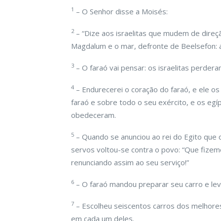
1
– O Senhor disse a Moisés:
2
– “Dize aos israelitas que mudem de direç
Magdalum e o mar, defronte de Beelsefon: 
3
– O faraó vai pensar: os israelitas perder
4
– Endurecerei o coração do faraó, e ele os
faraó e sobre todo o seu exército, e os egí
obedeceram.
5
– Quando se anunciou ao rei do Egito que o
servos voltou-se contra o povo: “Que fizemo
renunciando assim ao seu serviço!”
6
– O faraó mandou preparar seu carro e lev
7
– Escolheu seiscentos carros dos melhore
em cada um deles.