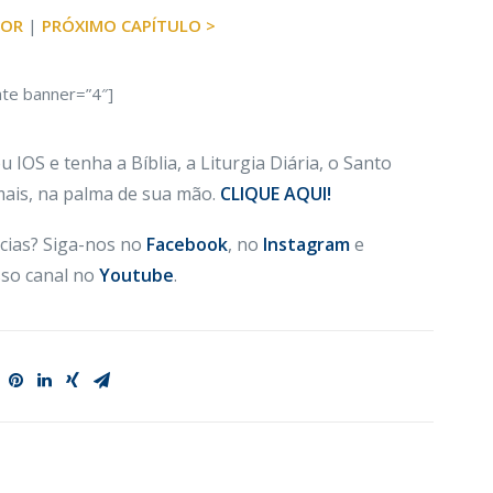
IOR
|
PRÓXIMO CAPÍTULO >
ate banner=”4″]
 IOS e tenha a Bíblia, a Liturgia Diária, o Santo
 mais, na palma de sua mão.
CLIQUE AQUI!
cias? Siga-nos no
Facebook
, no
Instagram
e
so canal no
Youtube
.