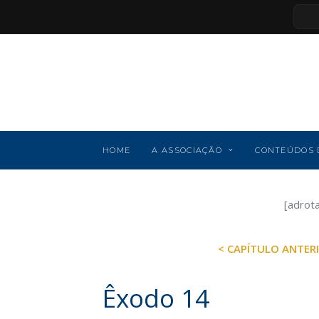
HOME
A ASSOCIAÇÃO
CONTEÚDOS 
[adrot
< CAPÍTULO ANTER
Êxodo 14