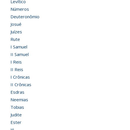
Levítico
Números
Deuteronômio
Josué
Juízes
Rute
I Samuel
II Samuel
I Reis
II Reis
I Crônicas
II Crônicas
Esdras
Neemias
Tobias
Judite
Ester
Jó