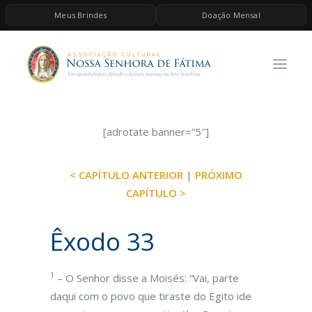
Meus Brindes
Doação Mensal
HOME
A ASSOCIAÇÃO
CONTEÚDOS DE MARIA
ESPIRITUALIDADE
[adrotate banner=”5″]
AS MELHORES MÚSICAS CATÓLICAS
< CAPÍTULO ANTERIOR
|
PRÓXIMO
BRINDES
CAPÍTULO >
QUERO DOAR
Êxodo 33
1
– O Senhor disse a Moisés: “Vai, parte
daqui com o povo que tiraste do Egito ide