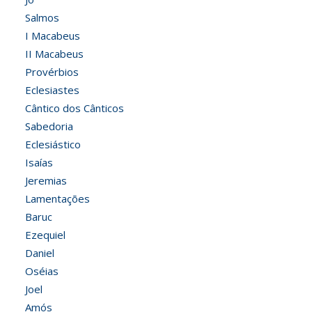
Salmos
I Macabeus
II Macabeus
Provérbios
Eclesiastes
Cântico dos Cânticos
Sabedoria
Eclesiástico
Isaías
Jeremias
Lamentações
Baruc
Ezequiel
Daniel
Oséias
Joel
Amós