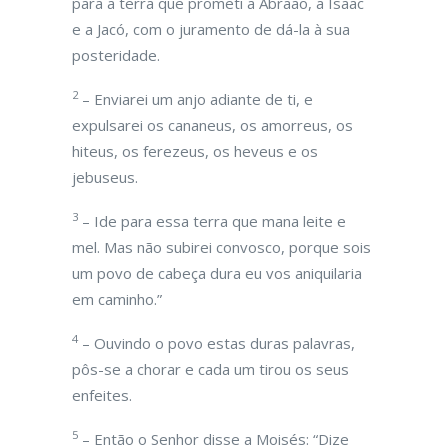
para a terra que prometi a Abraão, a Isaac
e a Jacó, com o juramento de dá-la à sua
posteridade.
2
– Enviarei um anjo adiante de ti, e
expulsarei os cananeus, os amorreus, os
hiteus, os ferezeus, os heveus e os
jebuseus.
3
– Ide para essa terra que mana leite e
mel. Mas não subirei convosco, porque sois
um povo de cabeça dura eu vos aniquilaria
em caminho.”
4
– Ouvindo o povo estas duras palavras,
pôs-se a chorar e cada um tirou os seus
enfeites.
5
– Então o Senhor disse a Moisés: “Dize