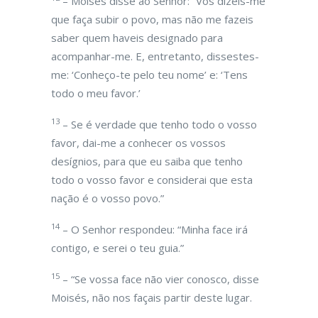
– Moisés disse ao Senhor: “Vós dizeis-me
que faça subir o povo, mas não me fazeis
saber quem haveis designado para
acompanhar-me. E, entretanto, dissestes-
me: ‘Conheço-te pelo teu nome’ e: ‘Tens
todo o meu favor.’
13
– Se é verdade que tenho todo o vosso
favor, dai-me a conhecer os vossos
desígnios, para que eu saiba que tenho
todo o vosso favor e considerai que esta
nação é o vosso povo.”
14
– O Senhor respondeu: “Minha face irá
contigo, e serei o teu guia.”
15
– “Se vossa face não vier conosco, disse
Moisés, não nos façais partir deste lugar.