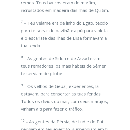
remos. Teus bancos eram de marfim,
incrustados em madeira das ilhas de Quitim.
7
– Teu velame era de linho do Egito, tecido
para te servir de pavilhão: a púrpura violeta
e o escarlate das ilhas de Elisa formavam a
tua tenda.
8
– As gentes de Sidon e de Arvad eram
teus remadores, os mais hábeis de Sêmer
te serviam de pilotos.
9
– Os velhos de Gebal, experientes, lá
estavam, para consertar as tuas fendas.
Todos os divios do mar, com seus marujos,
vinham a ti para fazer o tráfico.
10
– As gentes da Pérsia, de Lud e de Put
serviam em teu exército, suspendiam em ti