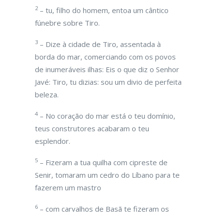
2
– tu, filho do homem, entoa um cântico
fúnebre sobre Tiro.
3
– Dize à cidade de Tiro, assentada à
borda do mar, comerciando com os povos
de inumeráveis ilhas: Eis o que diz o Senhor
Javé: Tiro, tu dizias: sou um divio de perfeita
beleza.
4
– No coração do mar está o teu domínio,
teus construtores acabaram o teu
esplendor.
5
– Fizeram a tua quilha com cipreste de
Senir, tomaram um cedro do Líbano para te
fazerem um mastro
6
– com carvalhos de Basã te fizeram os