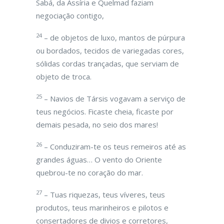
Sabá, da Assíria e Quelmad faziam
negociação contigo,
24
– de objetos de luxo, mantos de púrpura
ou bordados, tecidos de variegadas cores,
sólidas cordas trançadas, que serviam de
objeto de troca.
25
– Navios de Társis vogavam a serviço de
teus negócios. Ficaste cheia, ficaste por
demais pesada, no seio dos mares!
26
– Conduziram-te os teus remeiros até as
grandes águas… O vento do Oriente
quebrou-te no coração do mar.
27
– Tuas riquezas, teus víveres, teus
produtos, teus marinheiros e pilotos e
consertadores de divios e corretores,