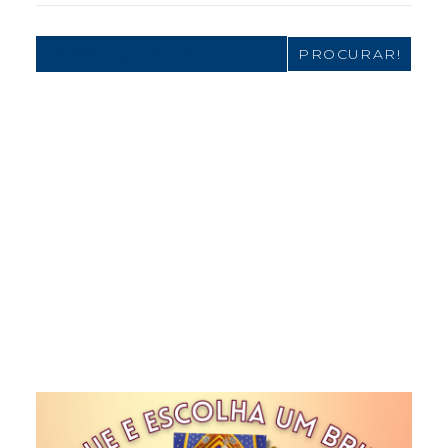
Search
for: