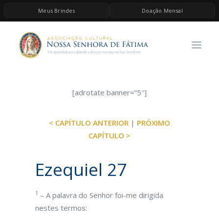
Meus Brindes
Doação Mensal
HOME
A ASSOCIAÇÃO
CONTEÚDOS DE MARIA
ESPIRITUALIDADE
[adrotate banner=”5″]
AS MELHORES MÚSICAS CATÓLICAS
< CAPÍTULO ANTERIOR
|
PRÓXIMO
BRINDES
CAPÍTULO >
QUERO DOAR
Ezequiel 27
1
– A palavra do Senhor foi-me dirigida
nestes termos: