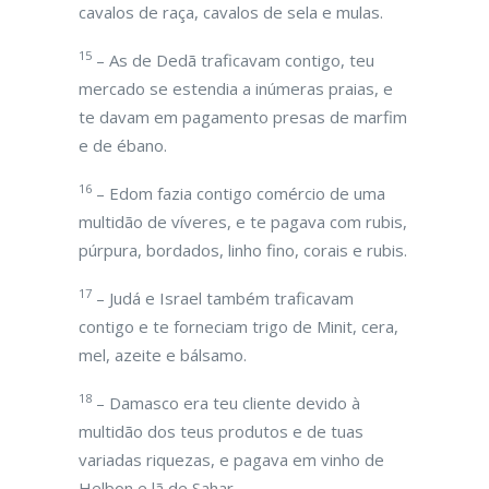
cavalos de raça, cavalos de sela e mulas.
15
– As de Dedã traficavam contigo, teu
mercado se estendia a inúmeras praias, e
te davam em pagamento presas de marfim
e de ébano.
16
– Edom fazia contigo comércio de uma
multidão de víveres, e te pagava com rubis,
púrpura, bordados, linho fino, corais e rubis.
17
– Judá e Israel também traficavam
contigo e te forneciam trigo de Minit, cera,
mel, azeite e bálsamo.
18
– Damasco era teu cliente devido à
multidão dos teus produtos e de tuas
variadas riquezas, e pagava em vinho de
Helbon e lã de Sahar.