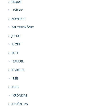
ÊXODO
LEVÍTICO
NÚMEROS
DEUTERONÔMIO
JOSUÉ
JUÍZES
RUTE
I SAMUEL
II SAMUEL
I REIS
II REIS
I CRÔNICAS
II CRÔNICAS