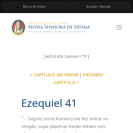
Meus Brindes
Doação Mensal
HOME
A ASSOCIAÇÃO
CONTEÚDOS DE MARIA
ESPIRITUALIDADE
[adrotate banner=”5″]
AS MELHORES MÚSICAS CATÓLICAS
< CAPÍTULO ANTERIOR
|
PRÓXIMO
BRINDES
CAPÍTULO >
QUERO DOAR
Ezequiel 41
1
– Depois (este homem) me fez entrar no
templo, cujas pilastras mediu tinham seis