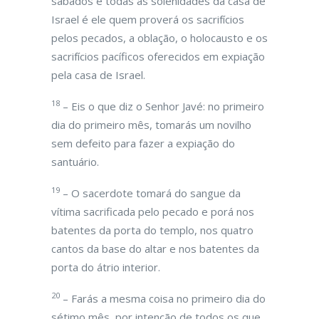
sábados e todas as solenidades da casa de
Israel é ele quem proverá os sacrifícios
pelos pecados, a oblação, o holocausto e os
sacrifícios pacíficos oferecidos em expiação
pela casa de Israel.
18
– Eis o que diz o Senhor Javé: no primeiro
dia do primeiro mês, tomarás um novilho
sem defeito para fazer a expiação do
santuário.
19
– O sacerdote tomará do sangue da
vítima sacrificada pelo pecado e porá nos
batentes da porta do templo, nos quatro
cantos da base do altar e nos batentes da
porta do átrio interior.
20
– Farás a mesma coisa no primeiro dia do
sétimo mês, por intenção de todos os que