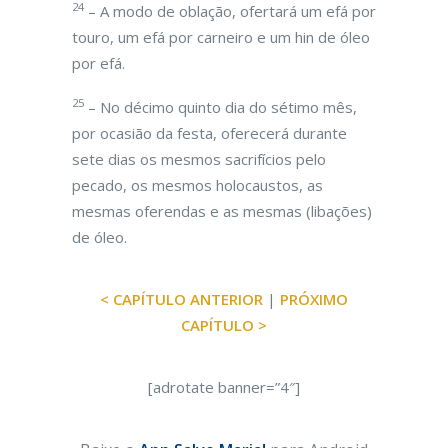
24
– A modo de oblação, ofertará um efá por
touro, um efá por carneiro e um hin de óleo
por efá.
25
– No décimo quinto dia do sétimo mês,
por ocasião da festa, oferecerá durante
sete dias os mesmos sacrifícios pelo
pecado, os mesmos holocaustos, as
mesmas oferendas e as mesmas (libações)
de óleo.
< CAPÍTULO ANTERIOR
|
PRÓXIMO
CAPÍTULO >
[adrotate banner=”4″]