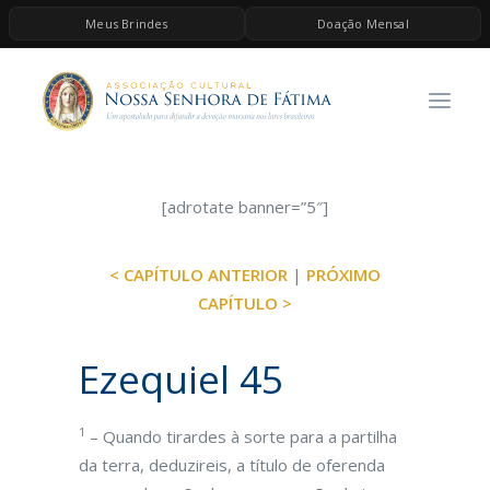
Meus Brindes
Doação Mensal
HOME
A ASSOCIAÇÃO
CONTEÚDOS DE MARIA
ESPIRITUALIDADE
[adrotate banner=”5″]
AS MELHORES MÚSICAS CATÓLICAS
< CAPÍTULO ANTERIOR
|
PRÓXIMO
BRINDES
CAPÍTULO >
QUERO DOAR
Ezequiel 45
1
– Quando tirardes à sorte para a partilha
da terra, deduzireis, a título de oferenda