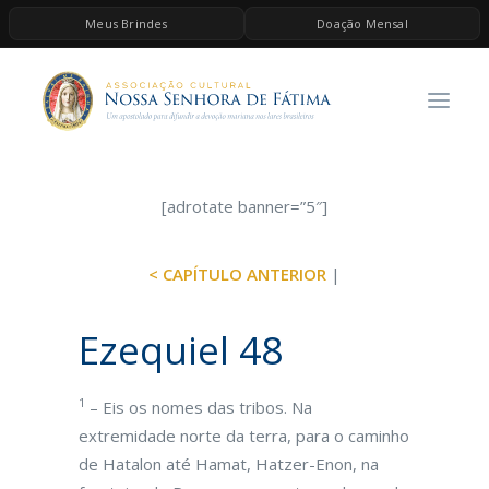
Meus Brindes
Doação Mensal
HOME
A ASSOCIAÇÃO
CONTEÚDOS DE MARIA
ESPIRITUALIDADE
[adrotate banner=”5″]
AS MELHORES MÚSICAS CATÓLICAS
< CAPÍTULO ANTERIOR
|
BRINDES
QUERO DOAR
Ezequiel 48
1
– Eis os nomes das tribos. Na
extremidade norte da terra, para o caminho
de Hatalon até Hamat, Hatzer-Enon, na