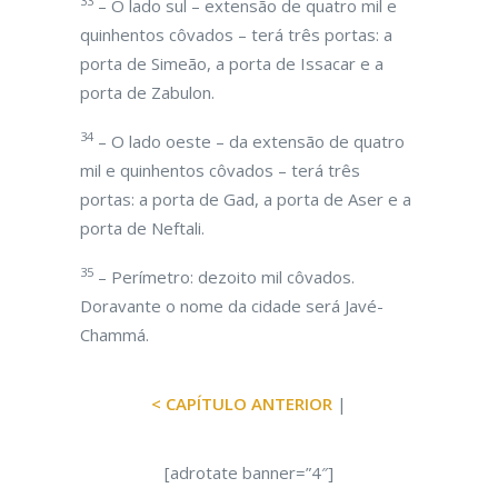
33
– O lado sul – extensão de quatro mil e
quinhentos côvados – terá três portas: a
porta de Simeão, a porta de Issacar e a
porta de Zabulon.
34
– O lado oeste – da extensão de quatro
mil e quinhentos côvados – terá três
portas: a porta de Gad, a porta de Aser e a
porta de Neftali.
35
– Perímetro: dezoito mil côvados.
Doravante o nome da cidade será Javé-
Chammá.
< CAPÍTULO ANTERIOR
|
[adrotate banner=”4″]