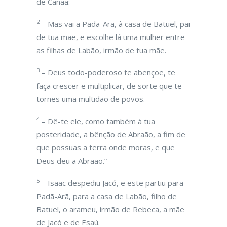
de Canaã:
2
– Mas vai a Padã-Arã, à casa de Batuel, pai
de tua mãe, e escolhe lá uma mulher entre
as filhas de Labão, irmão de tua mãe.
3
– Deus todo-poderoso te abençoe, te
faça crescer e multiplicar, de sorte que te
tornes uma multidão de povos.
4
– Dê-te ele, como também à tua
posteridade, a bênção de Abraão, a fim de
que possuas a terra onde moras, e que
Deus deu a Abraão.”
5
– Isaac despediu Jacó, e este partiu para
Padã-Arã, para a casa de Labão, filho de
Batuel, o arameu, irmão de Rebeca, a mãe
de Jacó e de Esaú.