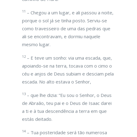
11
– Chegou a um lugar, e ali passou a noite,
porque o sol já se tinha posto. Serviu-se
como travesseiro de uma das pedras que
ali se encontravam, e dormiu naquele
mesmo lugar.
12
– E teve um sonho: via uma escada, que,
apoiando-se na terra, tocava com o cimo o
céu e anjos de Deus subiam e desciam pela
escada. No alto estava o Senhor,
13
– que lhe dizia: “Eu sou o Senhor, o Deus
de Abraão, teu pai e o Deus de Isaac darei
a ti e à tua descendência a terra em que
estás deitado.
14
– Tua posteridade será tão numerosa