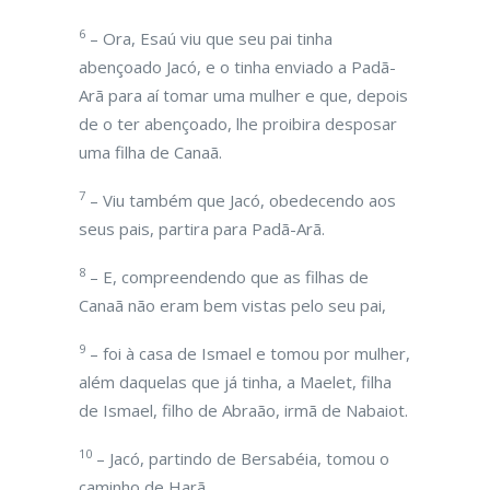
6
– Ora, Esaú viu que seu pai tinha
abençoado Jacó, e o tinha enviado a Padã-
Arã para aí tomar uma mulher e que, depois
de o ter abençoado, lhe proibira desposar
uma filha de Canaã.
7
– Viu também que Jacó, obedecendo aos
seus pais, partira para Padã-Arã.
8
– E, compreendendo que as filhas de
Canaã não eram bem vistas pelo seu pai,
9
– foi à casa de Ismael e tomou por mulher,
além daquelas que já tinha, a Maelet, filha
de Ismael, filho de Abraão, irmã de Nabaiot.
10
– Jacó, partindo de Bersabéia, tomou o
caminho de Harã.