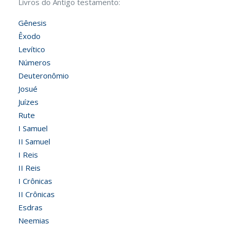
Livros do Antigo testamento:
Gênesis
Êxodo
Levítico
Números
Deuteronômio
Josué
Juízes
Rute
I Samuel
II Samuel
I Reis
II Reis
I Crônicas
II Crônicas
Esdras
Neemias