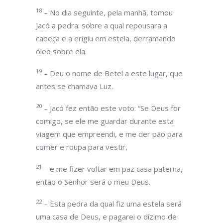
18
– No dia seguinte, pela manhã, tomou
Jacó a pedra: sobre a qual repousara a
cabeça e a erigiu em estela, derramando
óleo sobre ela.
19
– Deu o nome de Betel a este lugar, que
antes se chamava Luz.
20
– Jacó fez então este voto: “Se Deus for
comigo, se ele me guardar durante esta
viagem que empreendi, e me der pão para
comer e roupa para vestir,
21
– e me fizer voltar em paz casa paterna,
então o Senhor será o meu Deus.
22
– Esta pedra da qual fiz uma estela será
uma casa de Deus, e pagarei o dízimo de