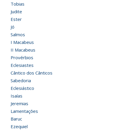
Tobias
Judite
Ester
Jó
Salmos
I Macabeus
II Macabeus
Provérbios
Eclesiastes
Cântico dos Cânticos
Sabedoria
Eclesiástico
Isaías
Jeremias
Lamentações
Baruc
Ezequiel