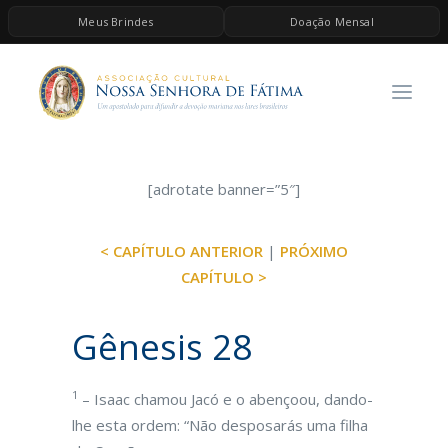
Meus Brindes
Doação Mensal
HOME
A ASSOCIAÇÃO
CONTEÚDOS DE MARIA
ESPIRITUALIDADE
[adrotate banner=”5″]
AS MELHORES MÚSICAS CATÓLICAS
< CAPÍTULO ANTERIOR
|
PRÓXIMO
BRINDES
CAPÍTULO >
QUERO DOAR
Gênesis 28
1
– Isaac chamou Jacó e o abençoou, dando-
lhe esta ordem: “Não desposarás uma filha